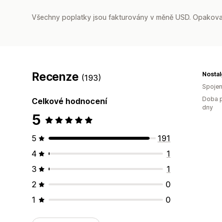
Všechny poplatky jsou fakturovány v měně USD. Opakovan
Recenze
Nosta
(193)
Spojen
Doba p
Celkové hodnocení
dny
5
5
191
4
1
3
1
2
0
1
0