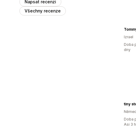
Napsat recenzi
Všechny recenze
Tommy
Izrael
Doba p
dny
tiny s
Němec
Doba p
Asi 3 