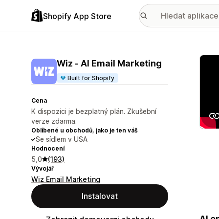
Shopify App Store
Galer
Wiz ‑ AI Email Marketing
Built for Shopify
Cena
K dispozici je bezplatný plán. Zkušební
verze zdarma.
Oblíbené u obchodů, jako je ten váš
Se sídlem v USA
Hodnocení
5,0
(193)
Vývojář
Wiz Email Marketing
Instalovat
AI e