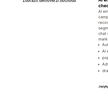
Zobrazit demoverzi obchodu
chec
AI em
camp
reco
segme
chat 
marke
Au
AI 
po
Ad
dra
Jazyk