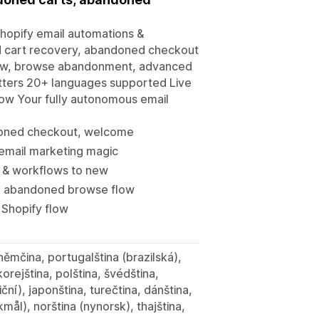
Shopify email automations &
d cart recovery, abandoned checkout
low, browse abandonment, advanced
tters 20+ languages supported Live
low Your fully autonomous email
doned checkout, welcome
email marketing magic
 & workflows to new
, abandoned browse flow
 Shopify flow
 němčina, portugalština (brazilská),
korejština, polština, švédština,
ční), japonština, turečtina, dánština,
okmål), norština (nynorsk), thajština,