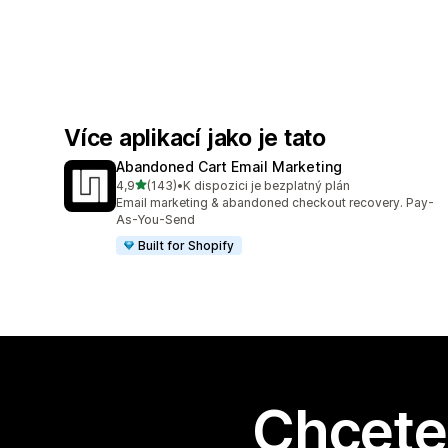
Více aplikací jako je tato
Abandoned Cart Email Marketing
z 5 hvězd
4,9
(143)
•
K dispozici je bezplatný plán
Celkový počet recenzí: 143
Email marketing & abandoned checkout recovery. Pay-
As-You-Send
Built for Shopify
Chcete 