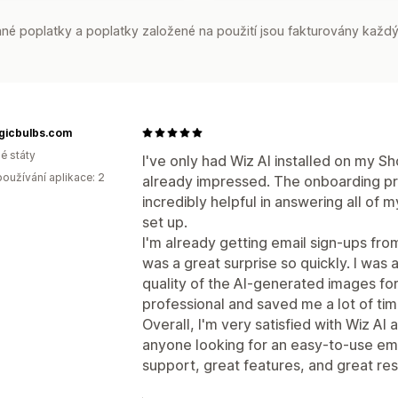
é poplatky a poplatky založené na použití jsou fakturovány každý
lgicbulbs.com
é státy
I've only had Wiz AI installed on my Sh
oužívání aplikace: 2
already impressed. The onboarding p
incredibly helpful in answering all of 
set up.
I'm already getting email sign-ups fr
was a great surprise so quickly. I was
quality of the AI-generated images f
professional and saved me a lot of tim
Overall, I'm very satisfied with Wiz AI
anyone looking for an easy-to-use ema
support, great features, and great res