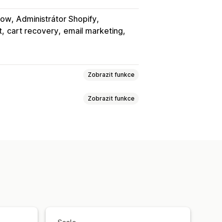
low
Administrátor Shopify
t
cart recovery
email marketing
Zobrazit funkce
Zobrazit funkce
okna při odchodu
 opětovným zacílením
ociální sítě
Novinky
 zasílání zpráv
ře
Slevy
Propagační akce
 okna pro udělení souhlasu
vé e-maily
E-maily týkající se košíku
ky
Hry a soutěže
uštění stránky
Opuštěný košík
postupy
ací e-maily
Návazné e-maily
ro tvorbu vyskakovacích oken
dnění