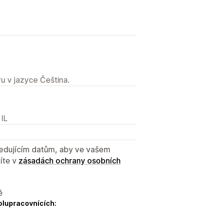
u v jazyce Čeština.
 IL
sledujícím datům, aby ve vašem
íte v
zásadách ochrany osobních
ě
olupracovnících: