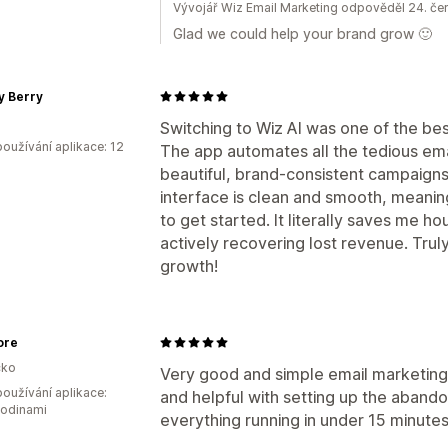
Vývojář Wiz Email Marketing odpověděl 24. č
Glad we could help your brand grow 🙂
 Berry
Switching to Wiz AI was one of the bes
oužívání aplikace: 12
The app automates all the tedious ema
beautiful, brand-consistent campaigns
interface is clean and smooth, meaning
to get started. It literally saves me 
actively recovering lost revenue. Trul
growth!
tore
ko
Very good and simple email marketing
oužívání aplikace:
and helpful with setting up the abando
hodinami
everything running in under 15 minute