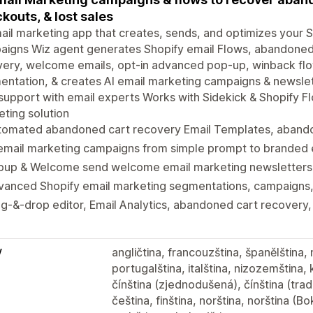
kouts, & lost sales
ail marketing app that creates, sends, and optimizes your 
aigns Wiz agent generates Shopify email Flows, abandone
very, welcome emails, opt-in advanced pop-up, winback f
ntation, & creates AI email marketing campaigns & newsle
support with email experts Works with Sidekick & Shopify F
ting solution
tomated abandoned cart recovery Email Templates, aban
email marketing campaigns from simple prompt to branded 
pup & Welcome send welcome email marketing newsletters
vanced Shopify email marketing segmentations, campaigns
g-&-drop editor, Email Analytics, abandoned cart recovery,
y
angličtina, francouzština, španělština,
portugalština, italština, nizozemština, 
čínština (zjednodušená), čínština (tradi
čeština, finština, norština, norština (B