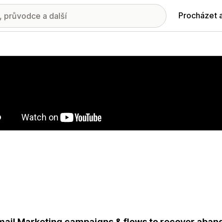
Procházet 
ie propagovaných obrázků
mail Marketing campaigns & flows to recover aba