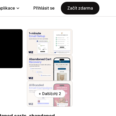
aplikace
Přihlásit se
Začít zdarma
+ Další(ch) 2
ndoned carts, abandoned