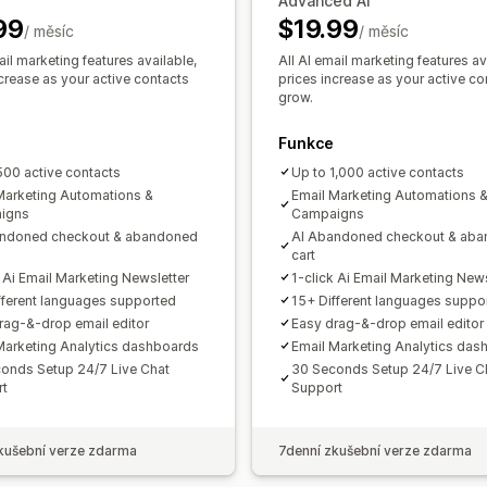
Advanced AI
Vlastní slevové kódy
Spouštěče
Šab
E-maily pro získání zákazníků zpět
D
99
$19.99
/ měsíc
Více jazyků
A/​B testování
/ měsíc
Pravidla c
Recenze produktů
Průzkumy
Vlastn
ail marketing features available,
All AI email marketing features av
ncrease as your active contacts
Správa kampaní
prices increase as your active co
grow.
Nástroj Editor
Šablony
Generování p
Lokalizace
Vlastní kód
Vlastní písma
Funkce
E-mailové domény
Shromažďování s
500 active contacts
Up to 1,000 active contacts
Marketing Automations &
Seznam pro shromažďování souhlasu 
Email Marketing Automations 
igns
Campaigns
Seznam pro shromažďování souhlasu
andoned checkout & abandoned
AI Abandoned checkout & ab
Spouštěče a pravidla
Automatizace
cart
k Ai Email Marketing Newsletter
1-click Ai Email Marketing News
Označování štítky
Sledování
Vykazo
fferent languages supported
15+ Different languages suppo
Analytika
A/​B testování
Rozhraní AP
rag-&-drop email editor
Easy drag-&-drop email editor
Marketing Analytics dashboards
Email Marketing Analytics das
onds Setup 24/7 Live Chat
30 Seconds Setup 24/7 Live C
rt
Support
kušební verze zdarma
7denní zkušební verze zdarma