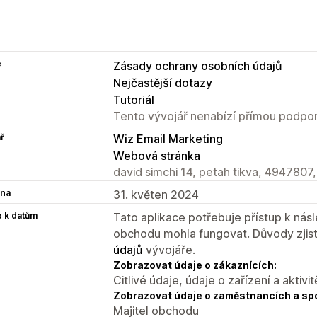
e
Zásady ochrany osobních údajů
Nejčastější dotazy
Tutoriál
Tento vývojář nenabízí přímou podpor
ř
Wiz Email Marketing
Webová stránka
david simchi 14, petah tikva, 4947807,
na
31. květen 2024
p k datům
Tato aplikace potřebuje přístup k ná
obchodu mohla fungovat. Důvody zjist
údajů
vývojáře.
Zobrazovat údaje o zákaznících:
Citlivé údaje, údaje o zařízení a aktivit
Zobrazovat údaje o zaměstnancích a sp
Majitel obchodu