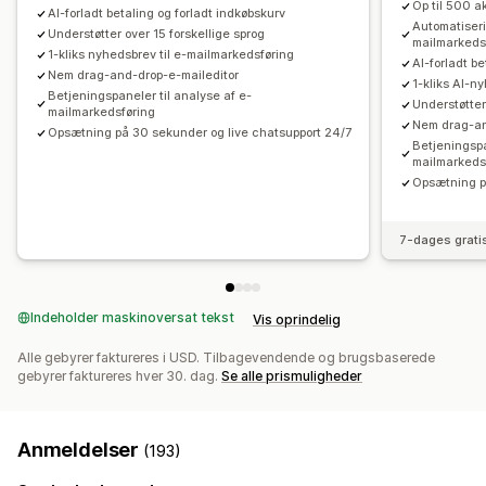
Op til 500 a
AI-forladt betaling og forladt indkøbskurv
Automatiseri
Administration af kampagner
Understøtter over 15 forskellige sprog
mailmarkeds
1-kliks nyhedsbrev til e-mailmarkedsføring
Redigeringsværktøj
Skabeloner
AI-forladt b
Nem drag-and-drop-e-maileditor
1-kliks AI-n
Generering med kunstig intelligens
Oversættelse
Betjeningspaneler til analyse af e-
Understøtter
mailmarkedsføring
Tilpasning til lokale forhold
Tilpasset kode
Nem drag-an
Opsætning på 30 sekunder og live chatsupport 24/7
Tilpassede skrifttyper
Masseredigering
Betjeningspa
mailmarkeds
Import og eksport
Maildomæner
Indsamling af samtykke
Opsætning p
Liste til indsamling af mailadresser
Liste til indsamling af sms
Udløsere og regler
7-dages grati
Automatiseringer
Målretning
Geolokation
Segmentering
Tagging
Sporing
Rapportering
Indblik og tips
Analyser
A/B-test
API’er og webhooks
Indeholder maskinoversat tekst
Vis oprindelig
Alle gebyrer faktureres i USD. Tilbagevendende og brugsbaserede
gebyrer faktureres hver 30. dag.
Se alle prismuligheder
Anmeldelser
(193)