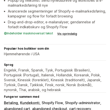
Popup og velkomst: Send nyhedsbreve og workflows til e-
mailmarkedsføring til nye
Avancerede segmenteringer af Shopify-e-mailmarkedsføring,
kampagner og flow for forladt browsing
Drag-and-drop-editor, e-mailanalyser, gendannelse af
forladt indkøbskurv og Shopify Flow
Indeholder maskinoversat tekst
Vis oprindelig
Populær hos butikker som din
Hjemmehørende i USA
Sprog
Engelsk, Fransk, Spansk, Tysk, Portugisisk (Brasilien),
Portugisisk (Portugal), Italiensk, Hollandsk, Koreansk, Polsk,
Svensk, Kinesisk (forenklet), Kinesisk (traditionelt), Japansk,
Tyrkisk, Dansk, Tjekkisk, Finsk, norsk, Norsk (bokmål),
nynorsk, Thai, arabisk, og hebraisk
Fungerer sammen med
Betaling
Kundekonti
Shopify Flow
Shopify-administrator
abandoned cart
abandoned checkout
cart recovery