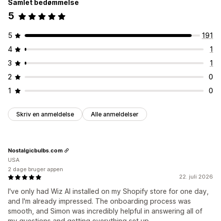
Samlet bedømmelse
5
5
191
4
1
3
1
2
0
1
0
Skriv en anmeldelse
Alle anmeldelser
Nostalgicbulbs.com
USA
2 dage bruger appen
22. juli 2026
I've only had Wiz AI installed on my Shopify store for one day,
and I'm already impressed. The onboarding process was
smooth, and Simon was incredibly helpful in answering all of
my questions and getting everything set up.