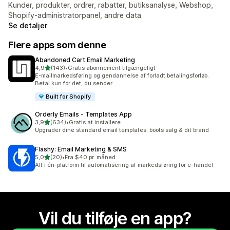
Kunder, produkter, ordrer, rabatter, butiksanalyse, Webshop,
Shopify-administratorpanel, andre data
Se detaljer
Flere apps som denne
Abandoned Cart Email Marketing
ud af 5 stjerner
4,9
(143)
•
Gratis abonnement tilgængeligt
143 anmeldelser i alt
E-mailmarkedsføring og gendannelse af forladt betalingsforløb.
Betal kun for det, du sender.
Built for Shopify
Orderly Emails ‑ Templates App
ud af 5 stjerner
3,9
(634)
•
Gratis at installere
634 anmeldelser i alt
Upgrader dine standard email templates: boots salg & dit brand
Flashy: Email Marketing & SMS
ud af 5 stjerner
5,0
(20)
•
Fra $40 pr. måned
20 anmeldelser i alt
Alt i én-platform til automatisering af markedsføring for e-handel
Vil du tilføje en app?