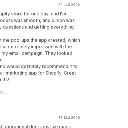
22. Juli 2026
opify store for one day, and I'm
rocess was smooth, and Simon was
my questions and getting everything
om the pop-ups the app created, which
 also extremely impressed with the
or my email campaign. They looked
e.
 and would definitely recommend it to
il marketing app for Shopify. Great
ults!
026
17. Mai 2026
t operational decisions I've made.