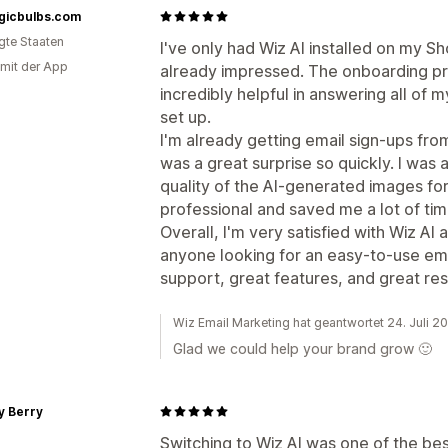
lgicbulbs.com
igte Staaten
I've only had Wiz AI installed on my Sh
 mit der App
already impressed. The onboarding p
incredibly helpful in answering all of 
set up.
I'm already getting email sign-ups fr
was a great surprise so quickly. I was
quality of the AI-generated images f
professional and saved me a lot of tim
Overall, I'm very satisfied with Wiz AI
anyone looking for an easy-to-use ema
support, great features, and great res
Wiz Email Marketing hat geantwortet 24. Juli 2
Glad we could help your brand grow 🙂
 Berry
Switching to Wiz AI was one of the bes