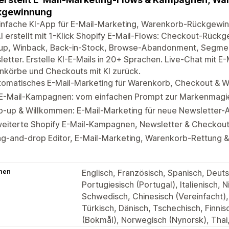
kgewinnung
einfache KI-App für E-Mail-Marketing, Warenkorb-Rückgewi
I erstellt mit 1-Klick Shopify E-Mail-Flows: Checkout-Rück
up, Winback, Back-in-Stock, Browse-Abandonment, Segme
etter. Erstelle KI-E-Mails in 20+ Sprachen. Live-Chat mit 
nkörbe und Checkouts mit KI zurück.
tomatisches E-Mail-Marketing für Warenkorb, Checkout & 
-E-Mail-Kampagnen: vom einfachen Prompt zur Markenmagi
p-up & Willkommen: E-Mail-Marketing für neue Newsletter
weiterte Shopify E-Mail-Kampagnen, Newsletter & Checkou
g-and-drop Editor, E-Mail-Marketing, Warenkorb-Rettung &
hen
Englisch, Französisch, Spanisch, Deutsc
Portugiesisch (Portugal), Italienisch, 
Schwedisch, Chinesisch (Vereinfacht), 
Türkisch, Dänisch, Tschechisch, Finni
(Bokmål), Norwegisch (Nynorsk), Thai