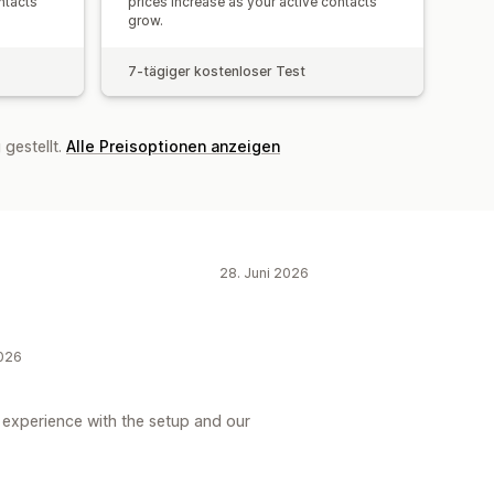
ntacts
prices increase as your active contacts
g
Übersetzung
Lokalisierung
grow.
e Schriftarten
Massenbearbeitung
inholung von Einwilligungen
7-tägiger kostenloser Test
gsliste
Trigger und Regeln
alisierung
Segmentierung
gestellt.
Alle Preisoptionen anzeigen
Einblicke und Tipps
Analysen
28. Juni 2026
2026
 experience with the setup and our