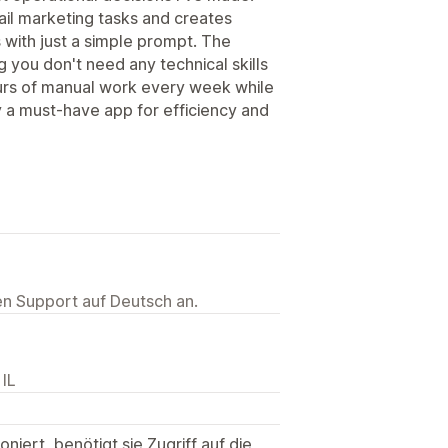
il marketing tasks and creates
 with just a simple prompt. The
 you don't need any technical skills
hours of manual work every week while
y a must-have app for efficiency and
ten Support auf Deutsch an.
 IL
niert, benötigt sie Zugriff auf die