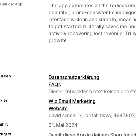
e mit der App
The app automates all the tedious ema
beautiful, brand-consistent campaigns
interface is clean and smooth, meaning
to get started. It literally saves me 
actively recovering lost revenue. Trul
growth!
urcen
Datenschutzerklärung
FAQs
Dieser Entwickler bietet keinen direk
kler
Wiz Email Marketing
Website
david simchi 14, petah tikva, 4947807,
ührt
31. Mai 2024
ugriff
Damit diese App in deinem Shop funktio