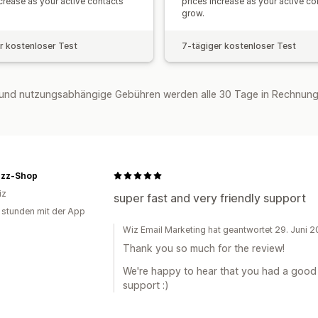
ncrease as your active contacts
prices increase as your active co
Editor-Tool
Vorlagen
KI-Generierun
grow.
Individueller Code
Benutzerdefiniert
Import und Export
E-Mail-Domains
E
r kostenloser Test
7-tägiger kostenloser Test
E-Mail-Erfassungsliste
SMS-Erfassun
Automatisierungen
Targeting
Geolok
und nutzungsabhängige Gebühren werden alle 30 Tage in Rechnung 
Tagging
Tracking
Berichterstattung
A/B-Tests
APIs und Webhooks
zzz-Shop
iz
super fast and very friendly support
 stunden mit der App
Wiz Email Marketing hat geantwortet 29. Juni 
Thank you so much for the review!
We're happy to hear that you had a good
support :)