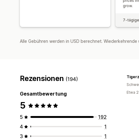
prices i
grow.
7-tägige
Alle Gebühren werden in USD berechnet. Wiederkehrende 
Rezensionen
Tiger
(194)
Schwe
Etwa 2
Gesamtbewertung
5
5
192
4
1
3
1