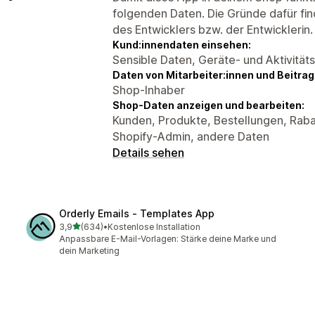
folgenden Daten. Die Gründe dafür fin
des Entwicklers bzw. der Entwicklerin.
Kund:innendaten einsehen:
Sensible Daten, Geräte- und Aktivität
Daten von Mitarbeiter:innen und Beitra
Shop-Inhaber
Shop-Daten anzeigen und bearbeiten:
Kunden, Produkte, Bestellungen, Raba
Shopify-Admin, andere Daten
Details sehen
Orderly Emails ‑ Templates App
von 5 Sternen
3,9
(634)
•
Kostenlose Installation
634 Rezensionen insgesamt
Anpassbare E-Mail-Vorlagen: Stärke deine Marke und
dein Marketing