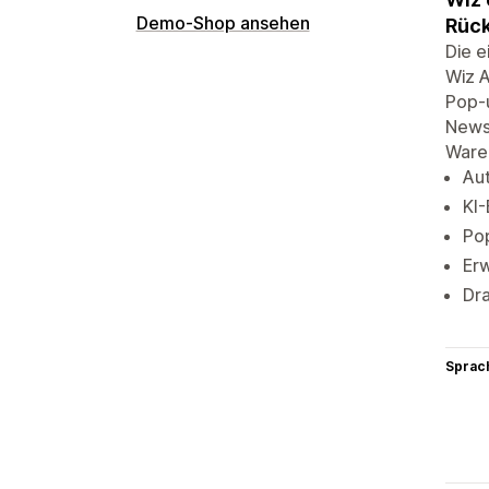
Demo-Shop ansehen
Rüc
Die 
Wiz A
Pop-
Newsl
Ware
Au
KI
Po
Er
Dra
Sprac