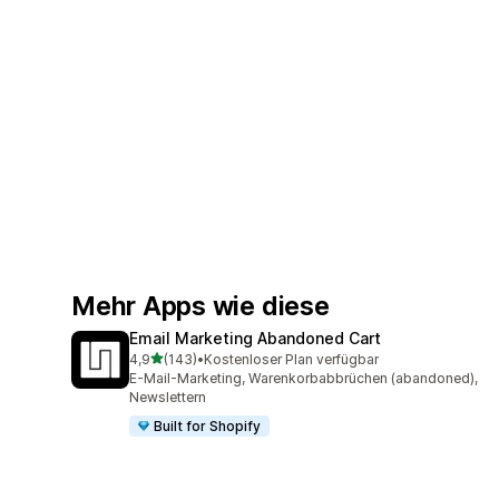
Mehr Apps wie diese
Email Marketing Abandoned Cart
von 5 Sternen
4,9
(143)
•
Kostenloser Plan verfügbar
143 Rezensionen insgesamt
E-Mail-Marketing, Warenkorbabbrüchen (abandoned),
Newslettern
Built for Shopify