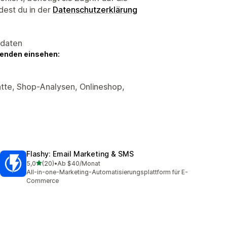
dest du in der
Datenschutzerklärung
sdaten
genden einsehen:
tte, Shop-Analysen, Onlineshop,
Flashy: Email Marketing & SMS
von 5 Sternen
5,0
(20)
•
Ab $40/Monat
20 Rezensionen insgesamt
All-in-one-Marketing-Automatisierungsplattform für E-
Commerce