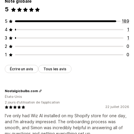
Note globale
Recueil du consentement
5
Liste de collecte d’adresses e-mail
Liste de collecte de SMS
Déclencheurs et règles
5
189
Automatisations
Ciblage
Géolocalisation
Segmentation
4
1
Balisage
Suivi
Rapports
Informations et conseils
3
1
Analyses de données
Test A/B
API et webhooks
2
0
1
0
Écrire un avis
Tous les avis
Nostalgicbulbs.com
États-Unis
2 jours d’utilisation de l’application
22 juillet 2026
I've only had Wiz AI installed on my Shopify store for one day,
and I'm already impressed. The onboarding process was
smooth, and Simon was incredibly helpful in answering all of
my questions and getting everything set up.