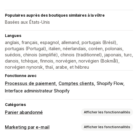
Populaires auprès des boutiques similaires à la vôtre
Basées aux États-Unis
Langues
anglais, français, espagnol, allemand, portugais (Brésil),
portugais (Portugal), italien, néerlandais, coréen, polonais,
suédois, chinois (simplifié), chinois (traditionnel), japonais, turc,
danois, tchèque, finnois, norvégien, norvégien (Bokmål),
norvégien nynorsk, thaï, arabe, et hébreu
Fonctionne avec
Processus de paiement
Comptes clients
Shopify Flow
Interface administrateur Shopify
Catégories
Panier abandonné
Afficher les fonctionnalités
Récupération de panier
Marketing par e-mail
Afficher les fonctionnalités
Rappels par e-mail
Pop-ups de fermeture