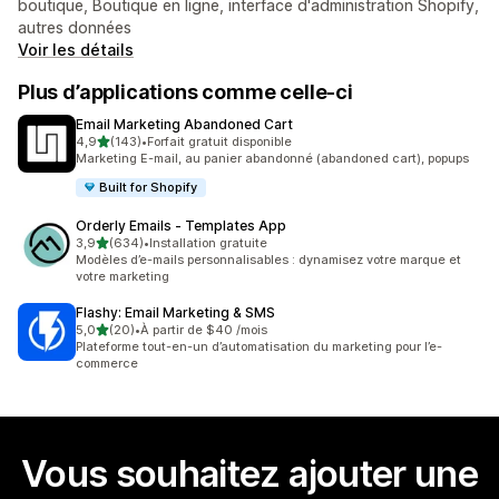
boutique, Boutique en ligne, interface d'administration Shopify,
autres données
Voir les détails
Plus d’applications comme celle-ci
Email Marketing Abandoned Cart
étoile(s) sur 5
4,9
(143)
•
Forfait gratuit disponible
143 avis au total
Marketing E-mail, au panier abandonné (abandoned cart), popups
Built for Shopify
Orderly Emails ‑ Templates App
étoile(s) sur 5
3,9
(634)
•
Installation gratuite
634 avis au total
Modèles d’e-mails personnalisables : dynamisez votre marque et
votre marketing
Flashy: Email Marketing & SMS
étoile(s) sur 5
5,0
(20)
•
À partir de $40 /mois
20 avis au total
Plateforme tout-en-un d’automatisation du marketing pour l’e-
commerce
Vous souhaitez ajouter une