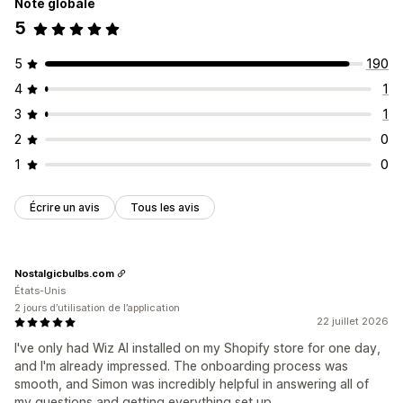
Note globale
Recueil du consentement
5
Liste de collecte d’adresses e-mail
Liste de collecte de SMS
Déclencheurs et règles
5
190
Automatisations
Ciblage
Géolocalisation
Segmentation
4
1
Balisage
Suivi
Rapports
Informations et conseils
3
1
Analyses de données
Test A/B
API et webhooks
2
0
1
0
Écrire un avis
Tous les avis
Nostalgicbulbs.com
États-Unis
2 jours d’utilisation de l’application
22 juillet 2026
I've only had Wiz AI installed on my Shopify store for one day,
and I'm already impressed. The onboarding process was
smooth, and Simon was incredibly helpful in answering all of
my questions and getting everything set up.