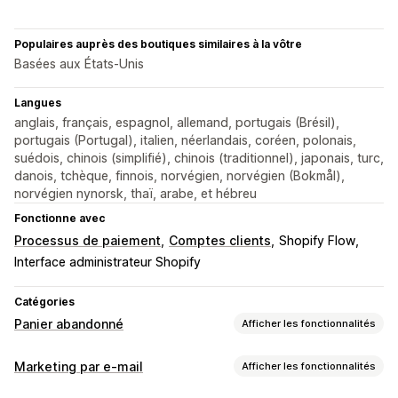
Populaires auprès des boutiques similaires à la vôtre
Basées aux États-Unis
Langues
anglais, français, espagnol, allemand, portugais (Brésil),
portugais (Portugal), italien, néerlandais, coréen, polonais,
suédois, chinois (simplifié), chinois (traditionnel), japonais, turc,
danois, tchèque, finnois, norvégien, norvégien (Bokmål),
norvégien nynorsk, thaï, arabe, et hébreu
Fonctionne avec
Processus de paiement
Comptes clients
Shopify Flow
Interface administrateur Shopify
Catégories
Panier abandonné
Afficher les fonctionnalités
Récupération de panier
Marketing par e-mail
Afficher les fonctionnalités
Rappels par e-mail
Pop-ups de fermeture