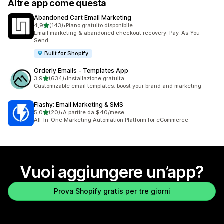
Altre app come questa
Abandoned Cart Email Marketing
stelle su 5
4,9
(143)
•
Piano gratuito disponibile
143 recensioni totali
Email marketing & abandoned checkout recovery. Pay-As-You-
Send
Built for Shopify
Orderly Emails ‑ Templates App
stelle su 5
3,9
(634)
•
Installazione gratuita
634 recensioni totali
Customizable email templates: boost your brand and marketing
Flashy: Email Marketing & SMS
stelle su 5
5,0
(20)
•
A partire da $40/mese
20 recensioni totali
All-In-One Marketing Automation Platform for eCommerce
Vuoi aggiungere un’app?
Prova Shopify gratis per tre giorni