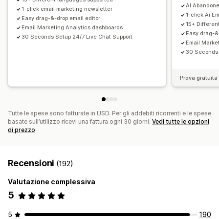
Sondaggi
Campagne personalizzate
AI Abandone
1-click email marketing newsletter
1-click Ai E
Easy drag-&-drop email editor
Gestione campagne
15+ Differe
Email Marketing Analytics dashboards
Strumento Editor
Modelli
Generazione basata sull’IA
Easy drag-&-
30 Seconds Setup 24/7 Live Chat Support
Email Marke
Traduzione
Localizzazione
Codice personalizzato
30 Seconds 
Font personalizzati
Modifica in blocco
Importazione ed esportazione
Domini email
Prova gratuita 
Raccolta consensi
Elenco di acquisizione via email
Elenco di acquisizione via SMS
Trigger e regole
Automazioni
Targeting
Geolocalizzazione
Tutte le spese sono fatturate in USD. Per gli addebiti ricorrenti e le spese
Segmentazione
Aggiunta di tag
Monitoraggio
basate sull’utilizzo ricevi una fattura ogni 30 giorni.
Vedi tutte le opzioni
di prezzo
Reportistica
Insight e suggerimenti
Analisi
Test A/B
API e webhook
Recensioni
(192)
Valutazione complessiva
5
5
190