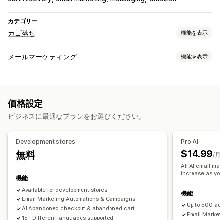
カテゴリー
カゴ落ち
機能を表示
カートリカバリー
メールマーケティング
機能を表示
メールリマインダー
出口ポップアップ
キャンペーンタイプ
パーソナライズ型キャンペーン
リターゲティング広告
メールキャンペーン
SMSキャンペーン
SNS
ニュースレター
SMS通知
複数チャネルメッセージ
クロスデバイスカート
価格設定
ポップアップ
フォーム
ディスカウント
プロモーション
オプトインポップアップ
ディスカウントオファー
ビジネスに最適なプランをお選びください。
アップセルメール
クロスセルメール
カートメール
期間限定オファー
ゲームとコンテスト
チェックアウトメール
出口意図
カゴ落ち
カゴ落ちの表示
コンバージョントラッキング
自動ワークフロー
Development stores
Pro AI
ウェルカムメール
フォローアップメール
値下げ通知メール
表示オプション
$14.99
無料
/
再入荷通知メール
ウィンバックメール
おすすめ商品
カスタムブランディング
ポップアップビルダー
All AI email ma
ドリップキャンペーン
商品レビュー
アンケート
increase as yo
カスタムクーポンコード
トリガー
テンプレート
機能
カスタムキャンペーン
カスタマイズ可能なウィジェット
複数言語
A/Bテスト
Available for development stores
機能
キャンペーン管理
Email Marketing Automations & Campaigns
ターゲティングルール
操作動向の追跡
Up to 500 a
AI Abandoned checkout & abandoned cart
編集ツール
テンプレート
AI生成
翻訳
ローカライズ
Email Marke
15+ Different languages supported