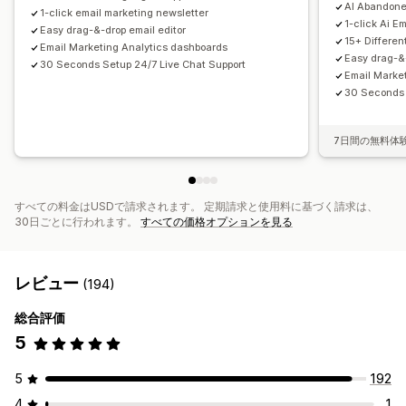
AI Abandone
カスタムコード
カスタムフォント
一括編集
1-click email marketing newsletter
1-click Ai E
Easy drag-&-drop email editor
インポートとエクスポート
メールドメイン
同意収集
15+ Differe
Email Marketing Analytics dashboards
メールアドレスの収集リスト
SMSの収集リスト
Easy drag-&-
30 Seconds Setup 24/7 Live Chat Support
Email Marke
トリガーとルール
オートメーション
ターゲティング
30 Seconds 
ジオロケーション
セグメンテーション
タグ付け
追跡
レポート
インサイトとヒント
分析
A/Bテスト
APIとWebhook
7日間の無料体
すべての料金はUSDで請求されます。 定期請求と使用料に基づく請求は、
30日ごとに行われます。
すべての価格オプションを見る
レビュー
(194)
総合評価
5
5
192
4
1