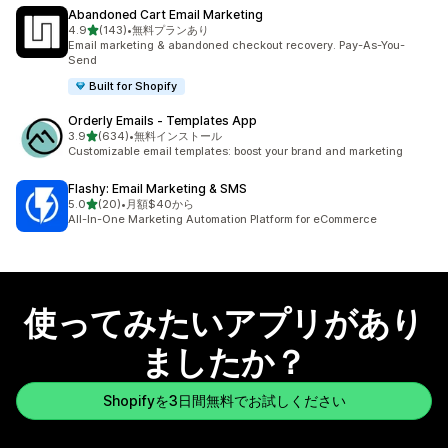
Abandoned Cart Email Marketing
5つ星中
4.9
(143)
•
無料プランあり
合計レビュー数：143件
Email marketing & abandoned checkout recovery. Pay-As-You-
Send
Built for Shopify
Orderly Emails ‑ Templates App
5つ星中
3.9
(634)
•
無料インストール
合計レビュー数：634件
Customizable email templates: boost your brand and marketing
Flashy: Email Marketing & SMS
5つ星中
5.0
(20)
•
月額$40から
合計レビュー数：20件
All-In-One Marketing Automation Platform for eCommerce
使ってみたいアプリがあり
ましたか？
Shopifyを3日間無料でお試しください