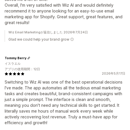
Overall, I'm very satisfied with Wiz AI and would definitely
recommend it to anyone looking for an easy-to-use email
marketing app for Shopify. Great support, great features, and
great results!
Wiz Email Marketingが返信しました 2026年7月24日
Glad we could help your brand grow 🙂
Tommy Berry
イスラエル
アプリの使用期間：12日
2026年5月17日
Switching to Wiz AI was one of the best operational decisions
I've made. The app automates all the tedious email marketing
tasks and creates beautiful, brand-consistent campaigns with
just a simple prompt. The interface is clean and smooth,
meaning you don't need any technical skills to get started. It
literally saves me hours of manual work every week while
actively recovering lost revenue. Truly a must-have app for
efficiency and growth!