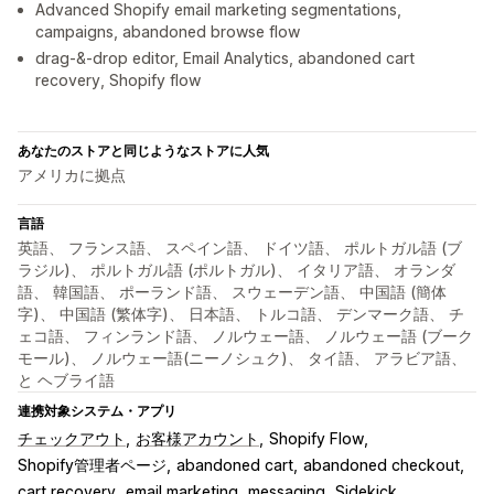
Advanced Shopify email marketing segmentations,
campaigns, abandoned browse flow
drag-&-drop editor, Email Analytics, abandoned cart
recovery, Shopify flow
あなたのストアと同じようなストアに人気
アメリカに拠点
言語
英語、 フランス語、 スペイン語、 ドイツ語、 ポルトガル語 (ブ
ラジル)、 ポルトガル語 (ポルトガル)、 イタリア語、 オランダ
語、 韓国語、 ポーランド語、 スウェーデン語、 中国語 (簡体
字)、 中国語 (繁体字)、 日本語、 トルコ語、 デンマーク語、 チ
ェコ語、 フィンランド語、 ノルウェー語、 ノルウェー語 (ブーク
モール)、 ノルウェー語(ニーノシュク)、 タイ語、 アラビア語、
と ヘブライ語
連携対象システム・アプリ
チェックアウト
お客様アカウント
Shopify Flow
Shopify管理者ページ
abandoned cart
abandoned checkout
cart recovery
email marketing
messaging
Sidekick