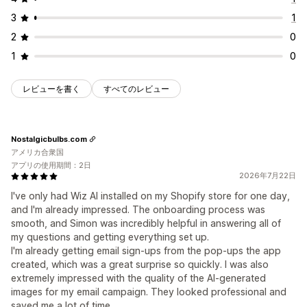
3
1
2
0
1
0
レビューを書く
すべてのレビュー
Nostalgicbulbs.com
アメリカ合衆国
アプリの使用期間：2日
2026年7月22日
I've only had Wiz AI installed on my Shopify store for one day,
and I'm already impressed. The onboarding process was
smooth, and Simon was incredibly helpful in answering all of
my questions and getting everything set up.
I'm already getting email sign-ups from the pop-ups the app
created, which was a great surprise so quickly. I was also
extremely impressed with the quality of the AI-generated
images for my email campaign. They looked professional and
saved me a lot of time.