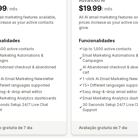
Advanced AI
Códigos de desconto personalizados
Recomendações de produtos
Campan
99
$19.99
/ mês
Widgets personalizáveis
/ mês
Multilingue
Avaliações de produtos
Inquéritos
C
Regras de direcionamento
Rastreio
ail marketing features available,
All AI email marketing features av
ncrease as your active contacts
Gestão de campanhas
prices increase as your active co
grow.
Ferramenta do editor
Modelos
Gera
Código personalizado
Tipos de letra
nalidades
Funcionalidades
Importar e exportar
Domínios de e-m
500 active contacts
Up to 1,000 active contacts
Marketing Automations &
Lista de captura de e-mails
Email Marketing Automations 
Lista de 
igns
Campaigns
Acionadores e regras
Automatizaçõ
andoned checkout & abandoned
AI Abandoned checkout & ab
Segmentação
Etiquetagem
Rastreio
cart
k Ai Email Marketing Newsletter
1-click Ai Email Marketing News
Análise de dados
Testes A/B
API e
fferent languages supported
15+ Different languages suppo
rag-&-drop email editor
Easy drag-&-drop email editor
Marketing Analytics dashboards
Email Marketing Analytics das
onds Setup 24/7 Live Chat
30 Seconds Setup 24/7 Live C
rt
Support
o gratuita de 7 dia
Avaliação gratuita de 7 dia