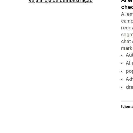
Veja a loja de demonstração
chec
AI em
camp
reco
segme
chat 
marke
Au
AI 
po
Ad
dra
Idiom