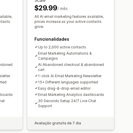
Scale
Acionadores
Modelos
has gota a gota
$29.99
Testes A/B
/ mês
ampanhas personalizadas
 do comportamento
ailable,
All AI email marketing features available,
ntacts
prices increase as your active contacts
grow.
ção por IA
Tradução
Localização
 personalizados
Edição em lote
Funcionalidades
ail
Recolha de consentimento
Up to 2,000 active contacts
&
captura de SMS
Email Marketing Automations &
Campaigns
es
Direcionamento
Geolocalização
andoned
AI Abandoned checkout & abandoned
Relatórios
Informações e dicas
cart
letter
1-click Ai Email Marketing Newsletter
 webhooks
rted
15+ Different languages supported
Easy drag-&-drop email editor
hboards
Email Marketing Analytics dashboards
hat
30 Seconds Setup 24/7 Live Chat
Support
Avaliação gratuita de 7 dia