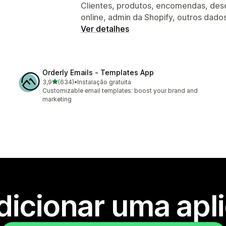
Clientes, produtos, encomendas, desco
online, admin da Shopify, outros dado
Ver detalhes
Orderly Emails ‑ Templates App
de 5 estrelas
3,9
(634)
•
Instalação gratuita
634 total de avaliações
Customizable email templates: boost your brand and
marketing
dicionar uma apl