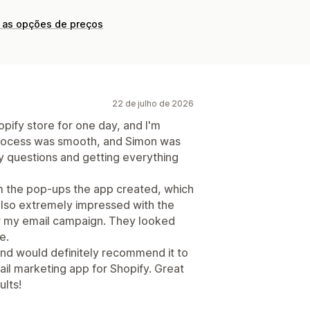
 as opções de preços
22 de julho de 2026
opify store for one day, and I'm
rocess was smooth, and Simon was
my questions and getting everything
om the pop-ups the app created, which
 also extremely impressed with the
or my email campaign. They looked
e.
 and would definitely recommend it to
il marketing app for Shopify. Great
ults!