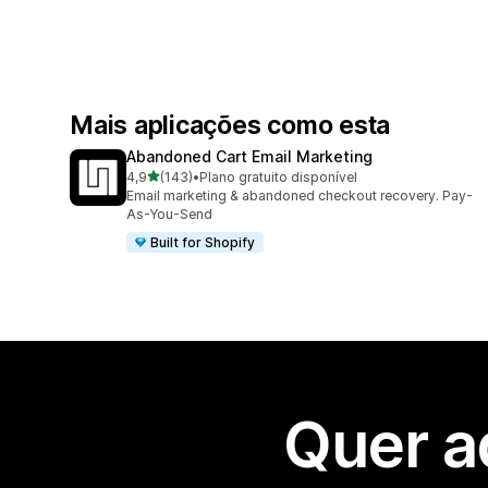
Mais aplicações como esta
Abandoned Cart Email Marketing
de 5 estrelas
4,9
(143)
•
Plano gratuito disponível
143 total de avaliações
Email marketing & abandoned checkout recovery. Pay-
As-You-Send
Built for Shopify
Quer a