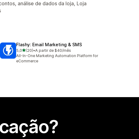
ntos, análise de dados da loja, Loja
s
Flashy: Email Marketing & SMS
de 5 estrelas
5,0
(20)
•
A partir de $40/mês
20 total de avaliações
All-In-One Marketing Automation Platform for
eCommerce
icação?