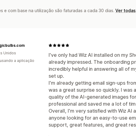
s e com base na utilização são faturadas a cada 30 dias.
Ver todas
lgicbulbs.com
s Unidos
I've only had Wiz AI installed on my Sh
 usando a aplicação
already impressed. The onboarding p
incredibly helpful in answering all of 
set up.
I'm already getting email sign-ups fr
was a great surprise so quickly. I was
quality of the AI-generated images f
professional and saved me a lot of tim
Overall, I'm very satisfied with Wiz AI
anyone looking for an easy-to-use ema
support, great features, and great res