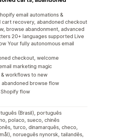
Shopify email automations &
d cart recovery, abandoned checkout
low, browse abandonment, advanced
tters 20+ languages supported Live
low Your fully autonomous email
doned checkout, welcome
email marketing magic
 & workflows to new
, abandoned browse flow
 Shopify flow
tuguês (Brasil), português
ano, polaco, sueco, chinês
aponês, turco, dinamarquês, checo,
mål), norueguês nynorsk, tailandês,