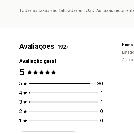
Todas as taxas são faturadas em USD. As taxas recorrente
Avaliações
Nosta
(192)
Estado
2 dias
Avaliação geral
5
5
190
4
1
3
1
2
0
1
0