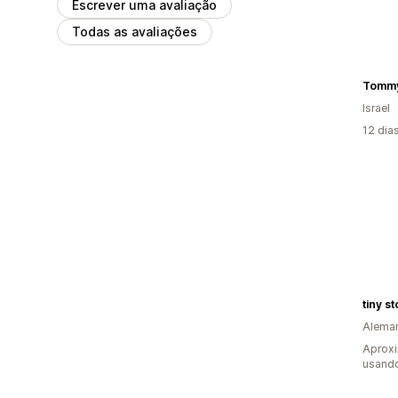
Escrever uma avaliação
Todas as avaliações
Tommy
Israel
12 dia
tiny s
Alema
Aprox
usando