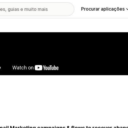
Procurar aplicações
ia de imagens em destaque
mail Marketing campaigns & flows to recover aba