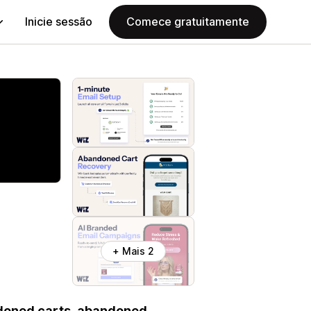
Inicie sessão
Comece gratuitamente
+ Mais 2
ndoned carts, abandoned