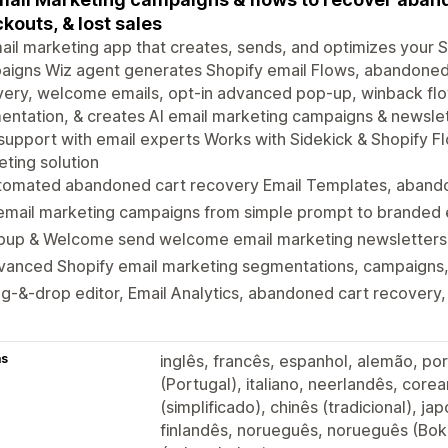
kouts, & lost sales
ail marketing app that creates, sends, and optimizes your 
aigns Wiz agent generates Shopify email Flows, abandone
very, welcome emails, opt-in advanced pop-up, winback f
ntation, & creates AI email marketing campaigns & newsle
support with email experts Works with Sidekick & Shopify F
ting solution
tomated abandoned cart recovery Email Templates, aban
email marketing campaigns from simple prompt to branded 
pup & Welcome send welcome email marketing newsletters
vanced Shopify email marketing segmentations, campaigns
g-&-drop editor, Email Analytics, abandoned cart recovery,
as
inglês, francês, espanhol, alemão, por
(Portugal), italiano, neerlandês, core
(simplificado), chinês (tradicional), j
finlandês, norueguês, norueguês (Bok