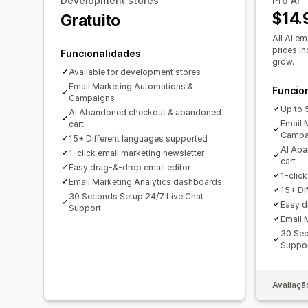
Development stores
Pro AI
$14.
Gratuito
All AI em
prices i
Funcionalidades
grow.
Available for development stores
Email Marketing Automations &
Funcio
Campaigns
Up to 
AI Abandoned checkout & abandoned
Email 
cart
Campa
15+ Different languages supported
AI Ab
1-click email marketing newsletter
cart
Easy drag-&-drop email editor
1-clic
Email Marketing Analytics dashboards
15+ Di
30 Seconds Setup 24/7 Live Chat
Easy d
Support
Email 
30 Sec
Suppo
Avaliaçã