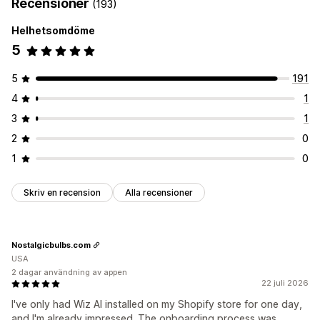
Recensioner
(193)
Helhetsomdöme
5
5
191
4
1
3
1
2
0
1
0
Skriv en recension
Alla recensioner
Nostalgicbulbs.com
USA
2 dagar användning av appen
22 juli 2026
I've only had Wiz AI installed on my Shopify store for one day,
and I'm already impressed. The onboarding process was