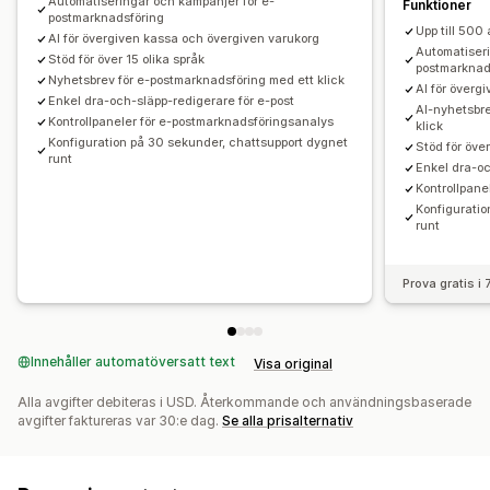
Automatiseringar och kampanjer för e-
Funktioner
Anpassningsbara widgetar
Flera språk
A/B-testning
Produktrekommendationer
Droppkampanjer
postmarknadsföring
Upp till 500
Regler för målinriktning
Spårning av beteenden
AI för övergiven kassa och övergiven varukorg
Produktomdömen
Enkäter
Anpassade kampanjer
Automatiseri
Stöd för över 15 olika språk
postmarknad
Nyhetsbrev för e-postmarknadsföring med ett klick
Kampanjhantering
AI för överg
Enkel dra-och-släpp-redigerare för e-post
AI-nyhetsbre
Redigeringsverktyg
Mallar
AI-generering
Översättning
Kontrollpaneler för e-postmarknadsföringsanalys
klick
Konfiguration på 30 sekunder, chattsupport dygnet
Lokalisering
Anpassad kod
Anpassade typsnitt
Stöd för över
runt
Enkel dra-oc
Massredigering
Import och export
E-postdomäner
Kontrollpane
Inhämtning av samtycke
Insamling av e-postadresser
Konfiguratio
runt
Insamling av telefonnummer
Utlösare och regler
Automatiseringar
Målinriktning
Geolokalisering
Prova gratis i
Segmentering
Taggning
Spårning
Rapportering
Insikter och tips
Analysverktyg
A/B-testning
API:er och webhooks
Innehåller automatöversatt text
Visa original
Alla avgifter debiteras i USD. Återkommande och användningsbaserade
avgifter faktureras var 30:e dag.
Se alla prisalternativ