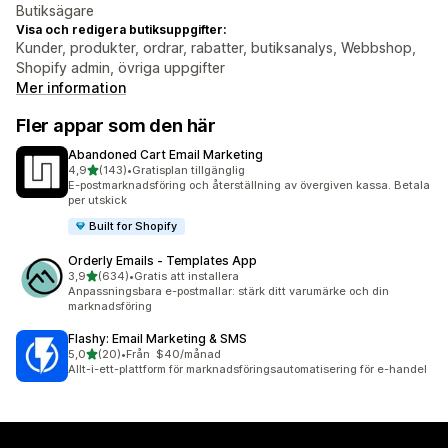
Butiksägare
Visa och redigera butiksuppgifter:
Kunder, produkter, ordrar, rabatter, butiksanalys, Webbshop,
Shopify admin, övriga uppgifter
Mer information
Fler appar som den här
Abandoned Cart Email Marketing
av 5 stjärnor
4,9
(143)
•
Gratisplan tillgänglig
143 recensioner totalt
E-postmarknadsföring och återställning av övergiven kassa. Betala
per utskick
Built for Shopify
Orderly Emails ‑ Templates App
av 5 stjärnor
3,9
(634)
•
Gratis att installera
634 recensioner totalt
Anpassningsbara e-postmallar: stärk ditt varumärke och din
marknadsföring
Flashy: Email Marketing & SMS
av 5 stjärnor
5,0
(20)
•
Från $40/månad
20 recensioner totalt
Allt-i-ett-plattform för marknadsföringsautomatisering för e-handel