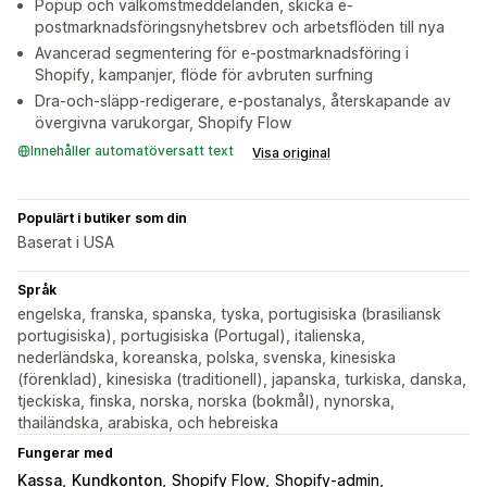
Popup och välkomstmeddelanden, skicka e-
postmarknadsföringsnyhetsbrev och arbetsflöden till nya
Avancerad segmentering för e-postmarknadsföring i
Shopify, kampanjer, flöde för avbruten surfning
Dra-och-släpp-redigerare, e-postanalys, återskapande av
övergivna varukorgar, Shopify Flow
Innehåller automatöversatt text
Visa original
Populärt i butiker som din
Baserat i USA
Språk
engelska, franska, spanska, tyska, portugisiska (brasiliansk
portugisiska), portugisiska (Portugal), italienska,
nederländska, koreanska, polska, svenska, kinesiska
(förenklad), kinesiska (traditionell), japanska, turkiska, danska,
tjeckiska, finska, norska, norska (bokmål), nynorska,
thailändska, arabiska, och hebreiska
Fungerar med
Kassa
Kundkonton
Shopify Flow
Shopify-admin