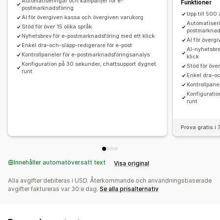
Automatiseringar och kampanjer för e-
Funktioner
Anpassningsbara widgetar
Flera språk
A/B-testning
Produktrekommendationer
Droppkampanjer
postmarknadsföring
Upp till 500
Regler för målinriktning
Spårning av beteenden
AI för övergiven kassa och övergiven varukorg
Produktomdömen
Enkäter
Anpassade kampanjer
Automatiseri
Stöd för över 15 olika språk
postmarknad
Nyhetsbrev för e-postmarknadsföring med ett klick
Kampanjhantering
AI för överg
Enkel dra-och-släpp-redigerare för e-post
AI-nyhetsbre
Redigeringsverktyg
Mallar
AI-generering
Översättning
Kontrollpaneler för e-postmarknadsföringsanalys
klick
Konfiguration på 30 sekunder, chattsupport dygnet
Lokalisering
Anpassad kod
Anpassade typsnitt
Stöd för över
runt
Enkel dra-oc
Massredigering
Import och export
E-postdomäner
Kontrollpane
Inhämtning av samtycke
Insamling av e-postadresser
Konfiguratio
runt
Insamling av telefonnummer
Utlösare och regler
Automatiseringar
Målinriktning
Geolokalisering
Prova gratis i
Segmentering
Taggning
Spårning
Rapportering
Insikter och tips
Analysverktyg
A/B-testning
API:er och webhooks
Innehåller automatöversatt text
Visa original
Alla avgifter debiteras i USD. Återkommande och användningsbaserade
avgifter faktureras var 30:e dag.
Se alla prisalternativ