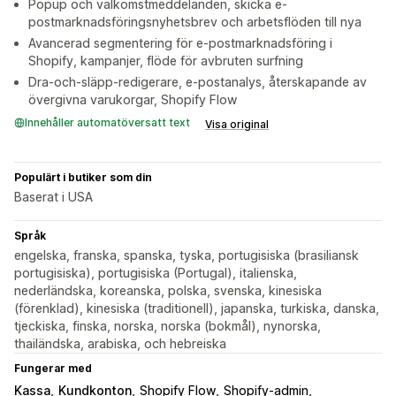
Popup och välkomstmeddelanden, skicka e-
postmarknadsföringsnyhetsbrev och arbetsflöden till nya
Avancerad segmentering för e-postmarknadsföring i
Shopify, kampanjer, flöde för avbruten surfning
Dra-och-släpp-redigerare, e-postanalys, återskapande av
övergivna varukorgar, Shopify Flow
Innehåller automatöversatt text
Visa original
Populärt i butiker som din
Baserat i USA
Språk
engelska, franska, spanska, tyska, portugisiska (brasiliansk
portugisiska), portugisiska (Portugal), italienska,
nederländska, koreanska, polska, svenska, kinesiska
(förenklad), kinesiska (traditionell), japanska, turkiska, danska,
tjeckiska, finska, norska, norska (bokmål), nynorska,
thailändska, arabiska, och hebreiska
Fungerar med
Kassa
Kundkonton
Shopify Flow
Shopify-admin