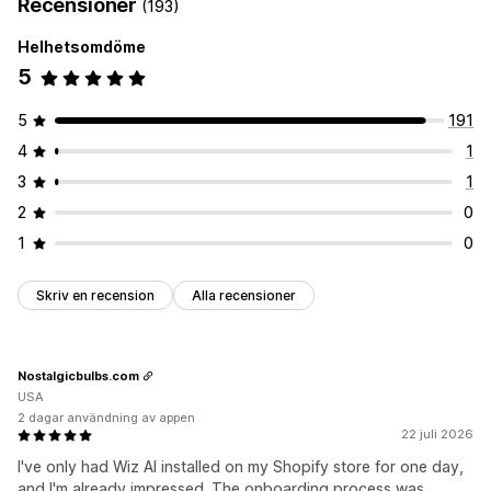
Recensioner
(193)
Helhetsomdöme
5
5
191
4
1
3
1
2
0
1
0
Skriv en recension
Alla recensioner
Nostalgicbulbs.com
USA
2 dagar användning av appen
22 juli 2026
I've only had Wiz AI installed on my Shopify store for one day,
and I'm already impressed. The onboarding process was