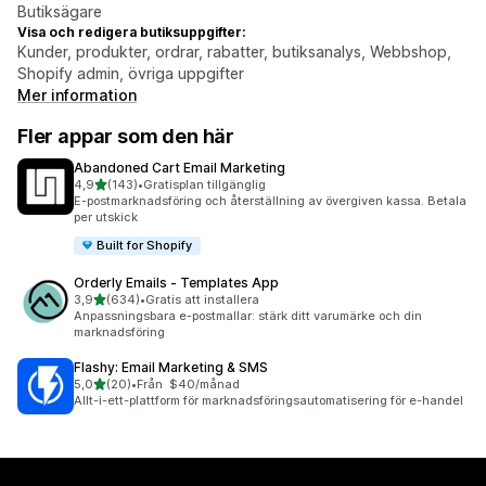
Butiksägare
Visa och redigera butiksuppgifter:
Kunder, produkter, ordrar, rabatter, butiksanalys, Webbshop,
Shopify admin, övriga uppgifter
Mer information
Fler appar som den här
Abandoned Cart Email Marketing
av 5 stjärnor
4,9
(143)
•
Gratisplan tillgänglig
143 recensioner totalt
E-postmarknadsföring och återställning av övergiven kassa. Betala
per utskick
Built for Shopify
Orderly Emails ‑ Templates App
av 5 stjärnor
3,9
(634)
•
Gratis att installera
634 recensioner totalt
Anpassningsbara e-postmallar: stärk ditt varumärke och din
marknadsföring
Flashy: Email Marketing & SMS
av 5 stjärnor
5,0
(20)
•
Från $40/månad
20 recensioner totalt
Allt-i-ett-plattform för marknadsföringsautomatisering för e-handel