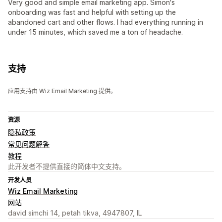
Very good and simple email marketing app. Simon's
onboarding was fast and helpful with setting up the
abandoned cart and other flows. I had everything running in
under 15 minutes, which saved me a ton of headache.
支持
应用支持由 Wiz Email Marketing 提供。
资源
隐私政策
常见问题解答
教程
此开发者不提供直接的简体中文支持。
开发人员
Wiz Email Marketing
网站
david simchi 14, petah tikva, 4947807, IL