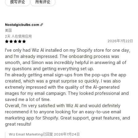
撰写评论
所有评论
Nostalgicbulbs.com
美国
2天 人在使用应用
2026年7月22日
I've only had Wiz AI installed on my Shopify store for one day,
and I'm already impressed. The onboarding process was
smooth, and Simon was incredibly helpful in answering all of
my questions and getting everything set up.
I'm already getting email sign-ups from the pop-ups the app
created, which was a great surprise so quickly. I was also
extremely impressed with the quality of the AI-generated
images for my email campaign. They looked professional and
saved me a lot of time.
Overall, I'm very satisfied with Wiz AI and would definitely
recommend it to anyone looking for an easy-to-use email
marketing app for Shopify. Great support, great features, and
great results!
Wiz Email Marketing已回复 2026年7月24日