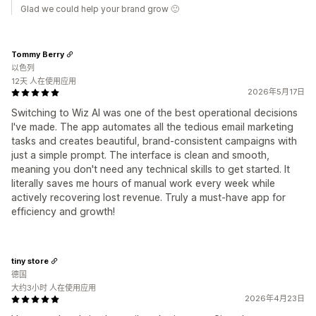
Glad we could help your brand grow 🙂
Tommy Berry
以色列
12天 人在使用应用
2026年5月17日
Switching to Wiz AI was one of the best operational decisions
I've made. The app automates all the tedious email marketing
tasks and creates beautiful, brand-consistent campaigns with
just a simple prompt. The interface is clean and smooth,
meaning you don't need any technical skills to get started. It
literally saves me hours of manual work every week while
actively recovering lost revenue. Truly a must-have app for
efficiency and growth!
tiny store
德国
大约3小时 人在使用应用
2026年4月23日