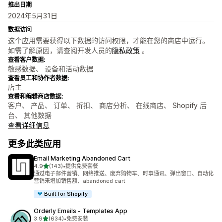
推出日期
2024年5月31日
数据访问
这个应用需要获得以下数据的访问权限，才能在您的商店中运行。
如需了解原因，请查阅开发人员的
隐私政策
。
查看客户数据:
敏感数据、 设备和活动数据
查看员工和协作者数据:
店主
查看和编辑商店数据:
客户、 产品、 订单、 折扣、 商店分析、 在线商店、 Shopify 后
台、 其他数据
查看详细信息
更多此类应用
Email Marketing Abandoned Cart
星（满分 5 星）
4.9
(143)
•
提供免费套餐
总共 143 条评论
通过电子邮件营销、网络推送、废弃购物车、时事通讯、弹出窗口、自动化
营销来增加销售额、abandoned cart
Built for Shopify
Orderly Emails ‑ Templates App
星（满分 5 星）
3.9
(634)
•
免费安装
总共 634 条评论