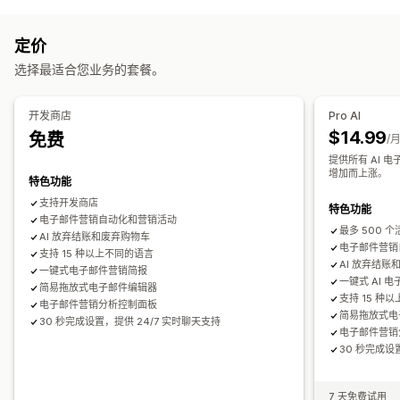
宣传活动类型
短信通知
多渠道消息传送
跨设备购物车
选择加入弹出窗口
电子邮件宣传活动
短信宣传活动
社交媒体
新闻通讯
弹出窗口
折扣优惠
限时优惠
游戏和竞赛活动
转化跟踪
自动化工作流程
定价
表单
折扣
促销
增销电子邮件
交叉销售电子邮件
展示选项
选择最适合您业务的套餐。
购物车电子邮件
结账电子邮件
退出意图
弃购
浏览放弃
自定义品牌营销
弹出窗口生成器
自定义折扣码
触发器
模板
欢迎电子邮件
跟进电子邮件
减价电子邮件
产品到货电子邮件
可自定义小组件
多语言
A/B 测试
定向规则
行为跟踪
开发商店
Pro AI
赢回电子邮件
产品推荐
滴灌式宣传活动
产品评论
问卷调查
$14.99
免费
/
自定义宣传活动
提供所有 AI
管理宣传活动
增加而上涨。
特色功能
编辑器工具
模板
AI 生成
翻译
本地化
自定义代码
自定义字体
支持开发商店
特色功能
批量编辑
电子邮件营销自动化和营销活动
导入和导出
电子邮件域名
同意收集
最多 500 
AI 放弃结账和废弃购物车
电子邮件获取名单
短信获取名单
触发器和规则
自动化
定向
电子邮件营销
支持 15 种以上不同的语言
AI 放弃结账
地理位置
细分
标记
跟踪
报告
洞察和技巧
分析
A/B 测试
一键式电子邮件营销简报
一键式 AI 
简易拖放式电子邮件编辑器
API 和 Webhook
支持 15 种
电子邮件营销分析控制面板
简易拖放式电
30 秒完成设置，提供 24/7 实时聊天支持
电子邮件营销
30 秒完成设
7 天免费试用