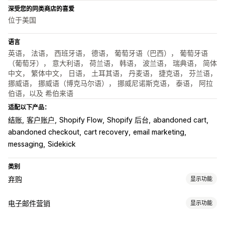
深受您的同类商店的喜爱
位于美国
语言
英语， 法语， 西班牙语， 德语， 葡萄牙语（巴西）， 葡萄牙语
（葡萄牙）， 意大利语， 荷兰语， 韩语， 波兰语， 瑞典语， 简体
中文， 繁体中文， 日语， 土耳其语， 丹麦语， 捷克语， 芬兰语，
挪威语， 挪威语（博克马尔语）， 挪威尼诺斯克语， 泰语， 阿拉
伯语，以及 希伯来语
适配以下产品：
结账
客户账户
Shopify Flow
Shopify 后台
abandoned cart
abandoned checkout
cart recovery
email marketing
messaging
Sidekick
类别
弃购
显示功能
弃购恢复
电子邮件营销
显示功能
电子邮件提醒
退出弹出窗口
个性化宣传活动
再营销广告