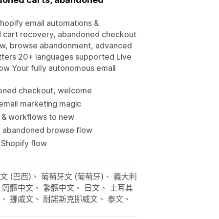
Shopify email automations &
d cart recovery, abandoned checkout
low, browse abandonment, advanced
tters 20+ languages supported Live
low Your fully autonomous email
doned checkout, welcome
email marketing magic
 & workflows to new
, abandoned browse flow
 Shopify flow
 (巴西)、 葡萄牙文 (葡萄牙)、 義大利
 簡體中文、 繁體中文、 日文、 土耳其
文、 挪威文、 耐諾斯克挪威文、 泰文、