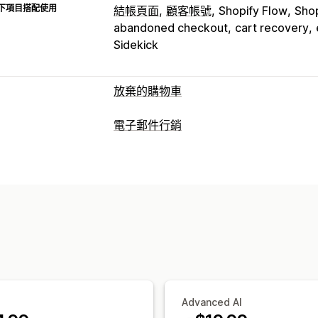
下項目搭配使用
結帳頁面
顧客帳號
Shopify Flow
Sho
abandoned checkout
cart recovery
Sidekick
放棄的購物車
購物車提醒
電子郵件行銷
電子郵件提醒
退出彈出式視窗
個人化
行銷活動類型
多管道傳送訊息
跨裝置購物車
選擇加
電子郵件行銷活動
簡訊行銷活動
社群
遊戲和比賽
轉換追蹤
自動化工作流程
促銷
追加銷售電子郵件
交叉銷售電子
顯示選項
離開挽留行銷
放棄的購物車
瀏覽放棄
自訂品牌行銷
彈出式視窗建立工具
自
降價電子郵件
補貨電子郵件
挽回電子
可自訂小工具
多國語言
A/B 測試
目標
商品評價
問卷調查
自訂行銷活動
管理行銷活動
編輯工具
範本
AI 生成內容
翻譯
本地
Advanced AI