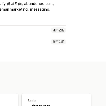
pify 管理介面
abandoned cart
email marketing
messaging
顯示功能
顯示功能
行銷活動
再行銷廣告
簡訊通知
入彈出式視窗
折扣優惠
限時優惠
媒體
電子報
彈出式視窗
表單
折扣
郵件
購物車電子郵件
結帳電子郵件
內容
歡迎電子郵件
後續電子郵件
訂折扣代碼
觸發條件
範本
郵件
商品推薦
連續電子郵件行銷活動
設定規則
行為追蹤
化
自訂代碼
自訂字型
大量編輯
Scale