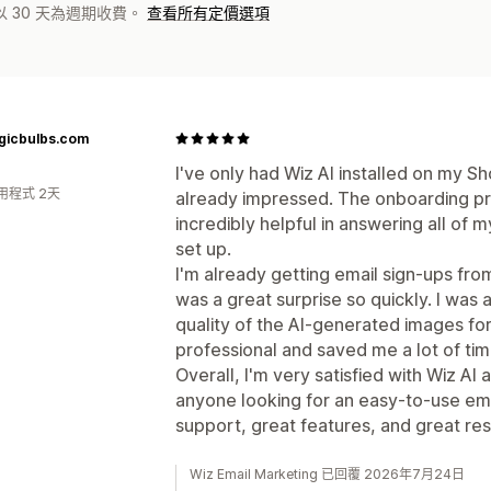
 30 天為週期收費。
查看所有定價選項
lgicbulbs.com
I've only had Wiz AI installed on my Sh
用程式 2天
already impressed. The onboarding p
incredibly helpful in answering all of 
set up.
I'm already getting email sign-ups fr
was a great surprise so quickly. I was
quality of the AI-generated images f
professional and saved me a lot of tim
Overall, I'm very satisfied with Wiz AI
anyone looking for an easy-to-use ema
support, great features, and great res
Wiz Email Marketing 已回覆 2026年7月24日