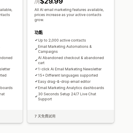
$29.99
電子郵件收集清單
簡訊收集清單
/月
位置
分群
標記
追蹤
報告
ailable,
All AI email marketing features available,
ntacts
prices increase as your active contacts
 Webhook
grow.
功能
Up to 2,000 active contacts
&
Email Marketing Automations &
Campaigns
andoned
AI Abandoned checkout & abandoned
cart
letter
1-click Ai Email Marketing Newsletter
rted
15+ Different languages supported
Easy drag-&-drop email editor
hboards
Email Marketing Analytics dashboards
hat
30 Seconds Setup 24/7 Live Chat
Support
7 天免費試用