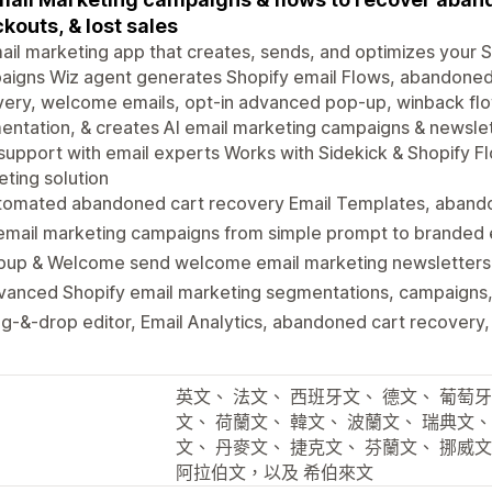
kouts, & lost sales
ail marketing app that creates, sends, and optimizes your 
aigns Wiz agent generates Shopify email Flows, abandone
very, welcome emails, opt-in advanced pop-up, winback f
ntation, & creates AI email marketing campaigns & newsle
support with email experts Works with Sidekick & Shopify F
ting solution
tomated abandoned cart recovery Email Templates, aban
email marketing campaigns from simple prompt to branded 
pup & Welcome send welcome email marketing newsletters
vanced Shopify email marketing segmentations, campaigns
g-&-drop editor, Email Analytics, abandoned cart recovery,
英文、 法文、 西班牙文、 德文、 葡萄牙文
文、 荷蘭文、 韓文、 波蘭文、 瑞典文、
文、 丹麥文、 捷克文、 芬蘭文、 挪威
阿拉伯文，以及 希伯來文