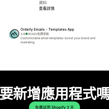
資料
查看詳情
Orderly Emails ‑ Templates App
滿分 5 顆星
3.9
(634)
•
免費安裝
共有 634 則評價
Customizable email templates: boost your brand and
marketing
要新增應用程式
免費試用 Shopify 3 天