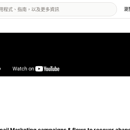
瀏
圖片圖庫
mail Marketing campaigns & flows to recover aba