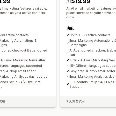
4.99
$19.99
匯入和匯出
電子郵件網域
收集同意書
/月
觸發條件與規則
自動化
目標設定
地理
ail marketing features available,
All AI email marketing features av
ncrease as your active contacts
prices increase as your active co
深入分析與秘訣
分析
A/B 測試
API 與
grow.
功能
500 active contacts
Up to 1,000 active contacts
Marketing Automations &
Email Marketing Automations 
igns
Campaigns
andoned checkout & abandoned
AI Abandoned checkout & ab
cart
k Ai Email Marketing Newsletter
1-click Ai Email Marketing News
fferent languages supported
15+ Different languages suppo
rag-&-drop email editor
Easy drag-&-drop email editor
Marketing Analytics dashboards
Email Marketing Analytics das
onds Setup 24/7 Live Chat
30 Seconds Setup 24/7 Live C
rt
Support
試用
7 天免費試用