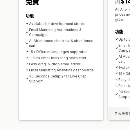
$1
免費
/月
All AI em
prices i
功能
grow.
Available for development stores
Email Marketing Automations &
功能
Campaigns
Up to 
AI Abandoned checkout & abandoned
Email 
cart
Campa
15+ Different languages supported
AI Ab
1-click email marketing newsletter
cart
Easy drag-&-drop email editor
1-clic
Email Marketing Analytics dashboards
15+ Di
30 Seconds Setup 24/7 Live Chat
Easy d
Support
Email 
30 Sec
Suppo
7 天免費