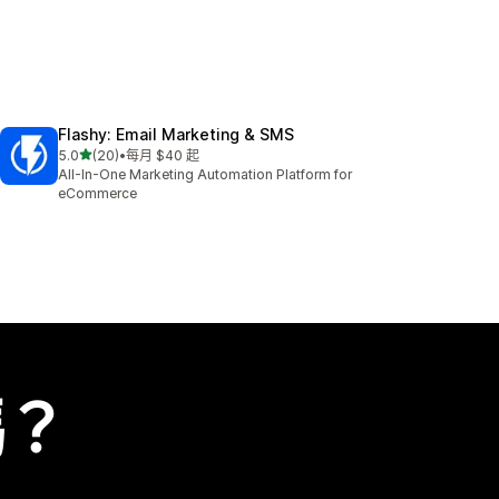
Flashy: Email Marketing & SMS
滿分 5 顆星
5.0
(20)
•
每月 $40 起
共有 20 則評價
All-In-One Marketing Automation Platform for
eCommerce
嗎？