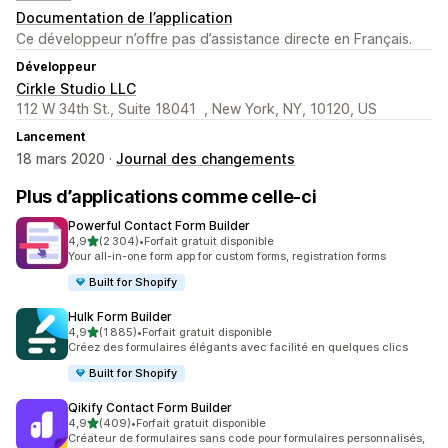
Documentation de l’application
Ce développeur n’offre pas d’assistance directe en Français.
Développeur
Cirkle Studio LLC
112 W 34th St., Suite 18041 , New York, NY, 10120, US
Lancement
18 mars 2020 ·
Journal des changements
Plus d’applications comme celle-ci
Powerful Contact Form Builder
étoile(s) sur 5
4,9
(2 304)
•
Forfait gratuit disponible
2304 avis au total
Your all-in-one form app for custom forms, registration forms
Built for Shopify
Hulk Form Builder
étoile(s) sur 5
4,9
(1 885)
•
Forfait gratuit disponible
1885 avis au total
Créez des formulaires élégants avec facilité en quelques clics
Built for Shopify
Qikify Contact Form Builder
étoile(s) sur 5
4,9
(409)
•
Forfait gratuit disponible
409 avis au total
Créateur de formulaires sans code pour formulaires personnalisés,