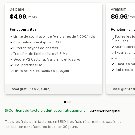
Types de sondages
Champs personnalisés
CSS personnalisées
De base
Premium
Retour d’expérience sur les produits
JavaScript personnalisé
Formulaires intégrés
$4.99
$9.99
/ mois
/ mo
Modèles d’e-mails
Logique conditionnelle
Gestion des soumissions
Fonctionnalités
Fonctionnalit
E-mail
Exportation des données
CAPTCHA
Gestion des données
Limite de soumission de formulaires de 1 000/mois
Toutes les f
incluses
Réponses aux e-mails
Tableau de bord
Destinataires multiples et CCI
Soumission d
Différents types de champs
Limites du nombre de formulaires
Historique
CAPTCHA
Exportation 
Transfert de fichiers jusqu’à 5 Mo
Modèle d’e-m
Google V2 Captcha, Mailchimp et Klaviyo
E-mail de re
CSS personnalisé
Limite soupl
Limite souple d’e-mails de 100/jour.
Essai gratuit de 7 jour(s)
Essai gratuit d
Contient du texte traduit automatiquement
Afficher l’original
Tous les frais sont facturés en USD. Les frais récurrents et basés sur
l’utilisation sont facturés tous les 30 jours.