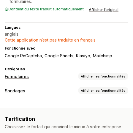
formulaires.
Contient du texte traduit automatiquement
Afficher l’original
Langues
anglais
Cette application n’est pas traduite en français
Fonctionne avec
Google ReCaptcha
Google Sheets
Klaviyo
Mailchimp
Catégories
Formulaires
Afficher les fonctionnalités
Types de formulaires
Sondages
Afficher les fonctionnalités
Contacts
Personnalisé
Retour d’expérience
Personnalisation du formulaire
Importations de fichiers
Étapes multiples
Newsletters
Logique conditionnelle
Devis de tarification
Enregistrements
Sondages
Tarification
Éditeur avec fonction de glisser-déposer
Personnalisation
Choisissez le forfait qui convient le mieux à votre entreprise.
Formulaires intégrés
Importations de fichiers
Éditeur avec fonction de glisser-déposer