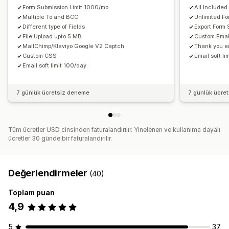
CAPTCHA
Form Submission Limit 1000/mo
All Included
Multiple To and BCC
Unlimited F
Different type of Fields
Export Form
File Upload upto 5 MB
Custom Emai
MailChimp/Klaviyo Google V2 Captch
Thank you em
Custom CSS
Email soft l
Email soft limit 100/day.
7 günlük ücretsiz deneme
7 günlük ücre
Tüm ücretler USD cinsinden faturalandırılır. Yinelenen ve kullanıma dayalı
ücretler 30 günde bir faturalandırılır.
Değerlendirmeler
(40)
Toplam puan
4,9
5
37