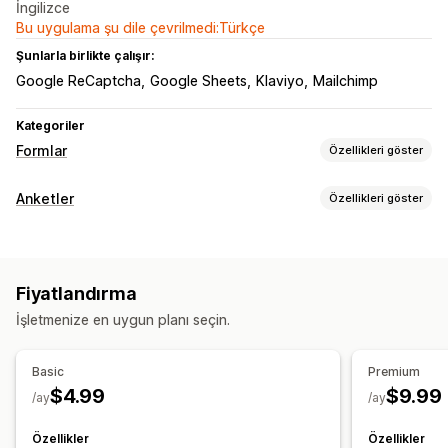
İngilizce
Bu uygulama şu dile çevrilmedi:Türkçe
Şunlarla birlikte çalışır:
Google ReCaptcha
Google Sheets
Klaviyo
Mailchimp
Kategoriler
Formlar
Özellikleri göster
Form türleri
Anketler
Özellikleri göster
Kişiler
Özel
Geri bildirim
Dosya yükleme
Çok adımlı
Form özelleştirme
Bültenler
Fiyatlandırma teklifleri
Kayıtlar
Anketler
Koşullu mantık
Sürükle ve bırak düzenleyicisi
Ekli formlar
Özelleştirme
Fiyatlandırma
Dosya yükleme
Sürükle ve bırak düzenleyicisi
Özel alanlar
Özel CSS
İşletmenize en uygun planı seçin.
Anket türleri
Özel JavaScript
Ekli formlar
E-posta şablonları
Ürün geri bildirimi
Koşullu mantık
Basic
Premium
$4.99
$9.99
Gönderim yönetimi
/ay
/ay
Veri yönetimi
E-posta
Dışa veri aktarma
CAPTCHA
E-posta yanıtları
Kontrol paneli
Form sınırları
Geçmiş
Özellikler
Özellikler