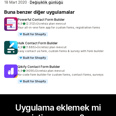
18 Mart 2020 ·
Değişiklik günlüğü
Buna benzer diğer uygulamalar
Powerful Contact Form Builder
5 yıldız üzerinden
4,9
(2.312)
•
Ücretsiz plan mevcut
toplam 2312 değerlendirme
Your all-in-one form app for custom forms, registration forms
Built for Shopify
Hulk Contact Form Builder
5 yıldız üzerinden
4,9
(1.885)
•
Ücretsiz plan mevcut
toplam 1885 değerlendirme
Easy contact us form, custom forms & survey with form builder
Built for Shopify
Qikify Contact Form Builder
5 yıldız üzerinden
4,9
(409)
•
Ücretsiz plan mevcut
toplam 409 değerlendirme
No-code form builder for custom forms, contact forms, surveys
Built for Shopify
Uygulama eklemek mi