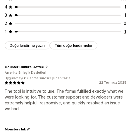
4
1
3
1
2
0
1
1
Değerlendirme yazın
Tüm değerlendirmeler
Counter Culture Coffee
Amerika Birleşik Devletleri
Uygulamayı kullanma süresi:1 yıldan fazla
22 Temmuz 2025
The tool is intuitive to use. The forms fulfilled exactly what we
were looking for. The customer support and developers were
extremely helpful, responsive, and quickly resolved an issue
we had.
Monsters Ink