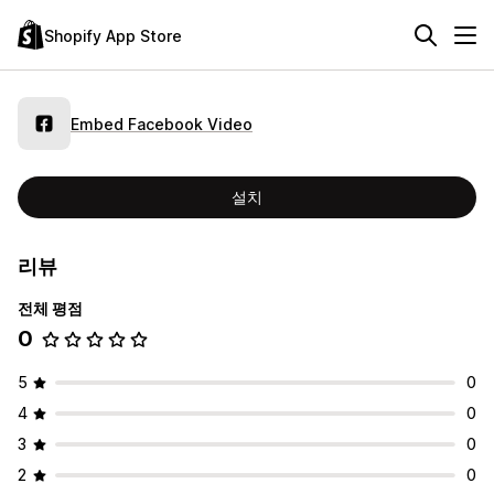
Shopify App Store
Embed Facebook Video
설치
리뷰
전체 평점
0
5
0
4
0
3
0
2
0