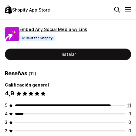
Shopify App Store
Embed Any Social Media w/ Link
Built for Shopify
Instalar
Reseñas
(12)
Calificación general
4,9
5
11
4
1
3
0
2
0