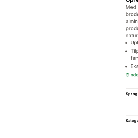
Med 
brode
almin
produ
natur
Upl
Til
far
Eks
Ind
Sprog
Katego