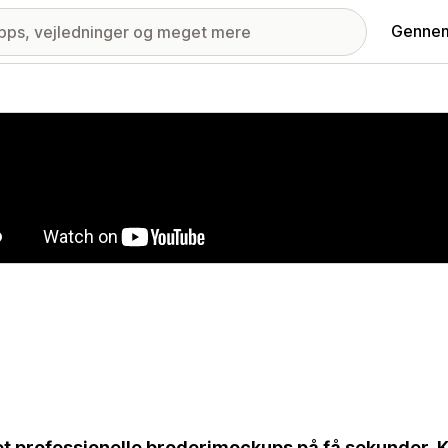
Gennem
ri med udvalgte billeder
t professionelle broderimockups på få sekunder. 