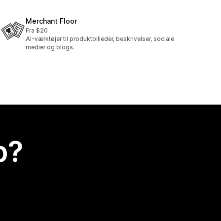
Merchant Floor
Fra $20
AI-værktøjer til produktbilleder, beskrivelser, sociale
medier og blogs.
p?