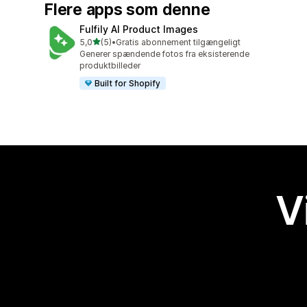
Flere apps som denne
Fulfily AI Product Images
ud af 5 stjerner
5,0
(5)
•
Gratis abonnement tilgængeligt
5 anmeldelser i alt
Generer spændende fotos fra eksisterende
produktbilleder
Built for Shopify
V