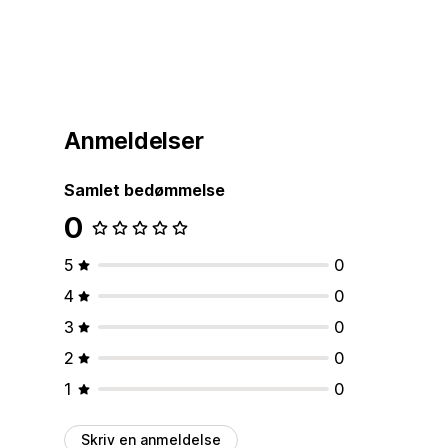
Anmeldelser
Samlet bedømmelse
0
5
0
4
0
3
0
2
0
1
0
Skriv en anmeldelse