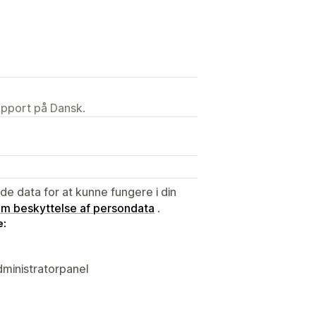
upport på Dansk.
e data for at kunne fungere i din
 om beskyttelse af persondata
.
e:
dministratorpanel