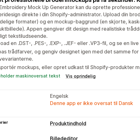
Embroidery Mock Up Generator kan du oprette profession
ridesign direkte i din Shopify-administrator. Upload din brode
delige formater) og en mockup-baggrund (en skjorte, kasket
ktbillede). Appen gengiver dit design med realistiske trådde
ligt tekstiludseende.
oad en .DST-, .PES-, .EXP-, .JEF- eller .VP3-fil, og se en liv
pas trådfarver, og gengiv designet igen med det samme for 
vevarianterne.
portér mockups, eller opret udkast til Shopify-produkter me
eholder maskinoversat tekst
Vis oprindelig
Engelsk
Denne app er ikke oversat til Dansk
rier
Produktindhold
Indholdstyper
Billededitor