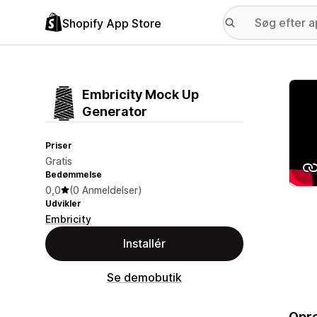
Shopify App Store
Galle
Embricity Mock Up
Generator
Priser
Gratis
Bedømmelse
0,0
(0 Anmeldelser)
Udvikler
Embricity
Installér
Se demobutik
Opre