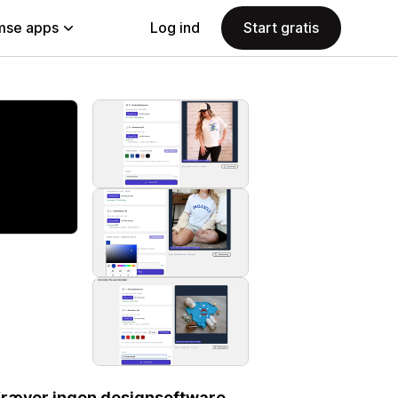
se apps
Log ind
Start gratis
Kræver ingen designsoftware.