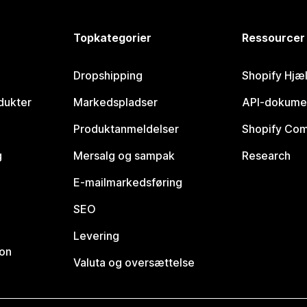
Topkategorier
Ressourcer
Dropshipping
Shopify Hjæ
dukter
Markedspladser
API-dokume
Produktanmeldelser
Shopify Co
g
Mersalg og sampak
Research
E-mailmarkedsføring
SEO
Levering
ion
Valuta og oversættelse