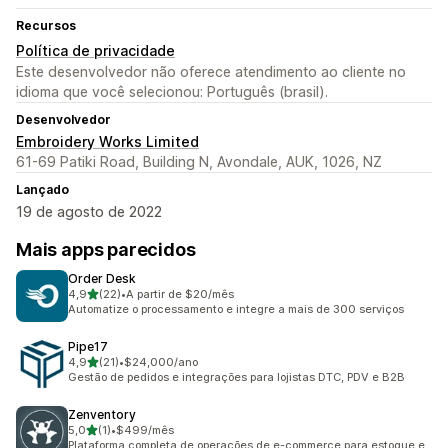
Recursos
Política de privacidade
Este desenvolvedor não oferece atendimento ao cliente no
idioma que você selecionou: Português (brasil).
Desenvolvedor
Embroidery Works Limited
61-69 Patiki Road, Building N, Avondale, AUK, 1026, NZ
Lançado
19 de agosto de 2022
Mais apps parecidos
Order Desk
de 5 estrelas
4,9
(22)
•
A partir de $20/mês
22 avaliações ao todo
Automatize o processamento e integre a mais de 300 serviços
Pipe17
de 5 estrelas
4,9
(21)
•
$24,000/ano
21 avaliações ao todo
Gestão de pedidos e integrações para lojistas DTC, PDV e B2B
Zenventory
de 5 estrelas
5,0
(1)
•
$499/mês
1 avaliações ao todo
Plataforma completa de operações de e-commerce para estoque e