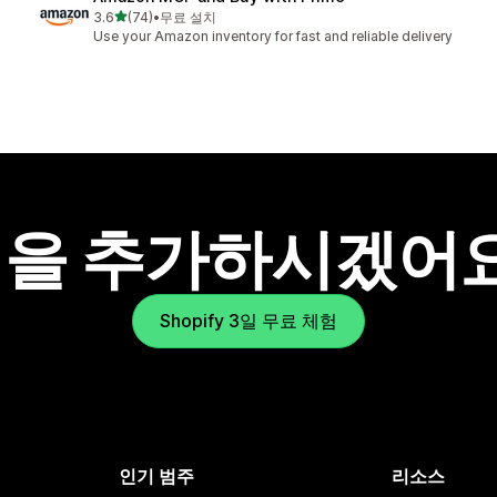
별 5개 중
3.6
(74)
•
무료 설치
총 리뷰 74개
Use your Amazon inventory for fast and reliable delivery
을 추가하시겠어
Shopify 3일 무료 체험
인기 범주
리소스