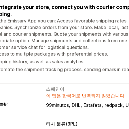
ntegrate your store, connect you with courier co
ping.
the Emissary App you can: Access favorable shipping rates. S
nies. Synchronize orders from your store. Make local, last m
l and courier shipments. Quote your shipments with variou
priate option. Manage shipments and collections from one p
mer service chat for logistical questions.
ess to multiple packages with preferential prices.
pping history, as well as sales analytics.
omate the shipment tracking process, sending emails in real
스페인어
이 앱은 한국어로 번역되지 않았습니다
호환:
99minutos
DHL
Estafeta
redpack
U
타사 물류(3PL)