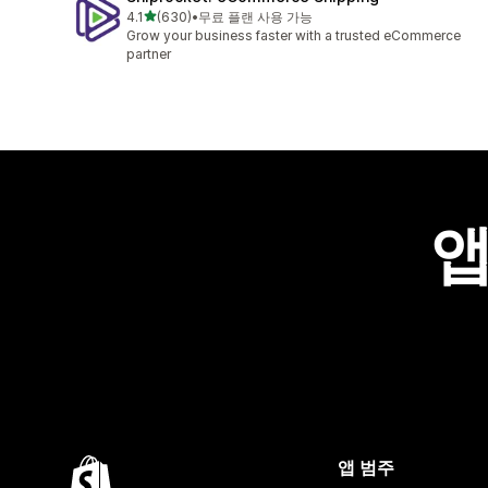
별 5개 중
4.1
(630)
•
무료 플랜 사용 가능
총 리뷰 630개
Grow your business faster with a trusted eCommerce
partner
앱
앱 범주