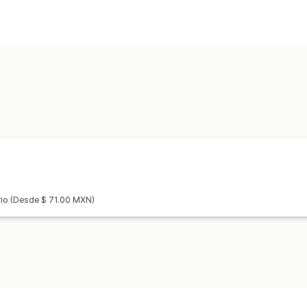
주문 관리
주문 처리
일괄 처리 중
배송 레이블
배
재고 관리
자동 동기화
rio (Desde $ 71.00 MXN)