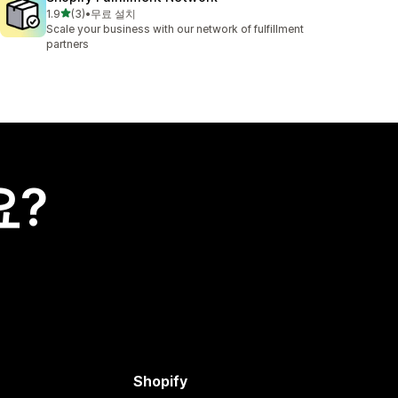
별 5개 중
1.9
(3)
•
무료 설치
총 리뷰 3개
Scale your business with our network of fulfillment
partners
요?
Shopify