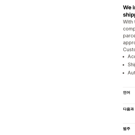
We i
ship
With 
compa
parce
appro
Custo
Acc
Shi
Aut
언어
다음과 
범주