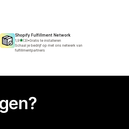
Shopify Fulfillment Network
van 5 sterren
1,9
(3)
•
Gratis te installeren
3 recensies in totaal
Schaal je bedrijf op met ons netwerk van
fulfillmentpartners
egen?