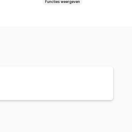
Functies weergeven
labels
Verzendtarieven
rackinggeschiedenis