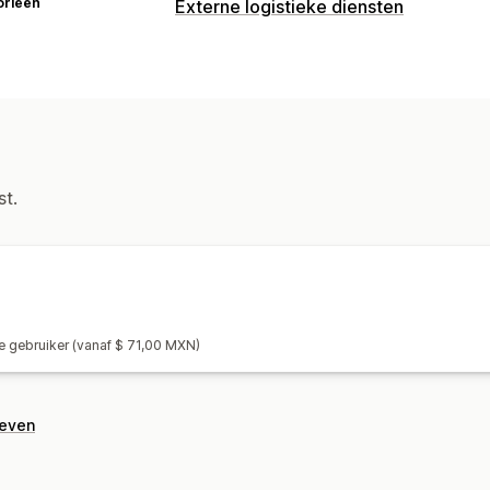
orieën
Externe logistieke diensten
Bestellingenbeheer
Fulfilment
Batchverwerking
Verzend
Tracking bij meerdere vervoerders
T
Voorraadbeheer
Automatische synchronisatie
st.
e gebruiker (vanaf $ 71,00 MXN)
geven