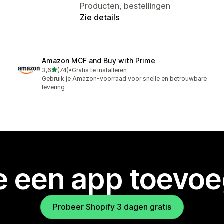
Producten, bestellingen
Zie details
Amazon MCF and Buy with Prime
van 5 sterren
3,6
(74)
•
Gratis te installeren
74 recensies in totaal
Gebruik je Amazon-voorraad voor snelle en betrouwbare
levering
je een app toevo
Probeer Shopify 3 dagen gratis