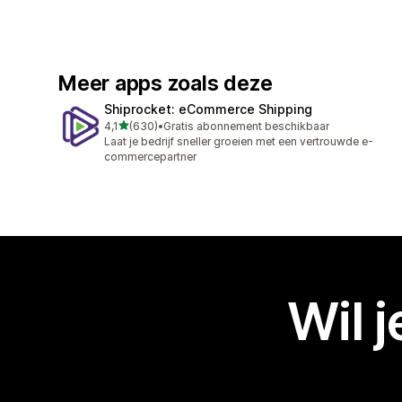
Meer apps zoals deze
Shiprocket: eCommerce Shipping
van 5 sterren
4,1
(630)
•
Gratis abonnement beschikbaar
630 recensies in totaal
Laat je bedrijf sneller groeien met een vertrouwde e-
commercepartner
Wil 