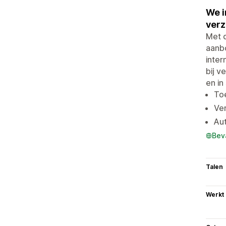
We i
verz
Met d
aanbo
inter
bij v
en in
To
Ve
Aut
Bev
Talen
Werkt