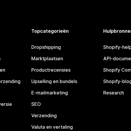
Topcategorieën
Hulpbronne
Dropshipping
Shopify-hel
n
Marktplaatsen
API-docume
pen
Productrecensies
Shopify Co
erzending
Upselling en bundels
Shopify-blo
E-mailmarketing
Research
ersie
SEO
Verzending
Valuta en vertaling