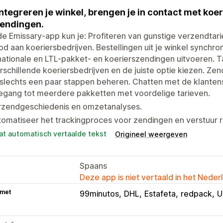
ntegreren je winkel, brengen je in contact met koe
endingen.
e Emissary-app kun je: Profiteren van gunstige verzendta
d aan koeriersbedrijven. Bestellingen uit je winkel synchroni
nationale en LTL-pakket- en koerierszendingen uitvoeren. 
erschillende koeriersbedrijven en de juiste optie kiezen. Ze
 slechts een paar stappen beheren. Chatten met de klantens
egang tot meerdere pakketten met voordelige tarieven.
rzendgeschiedenis en omzetanalyses.
omatiseer het trackingproces voor zendingen en verstuur r
at automatisch vertaalde tekst
Origineel weergeven
Spaans
Deze app is niet vertaald in het Neder
 met
99minutos
DHL
Estafeta
redpack
U