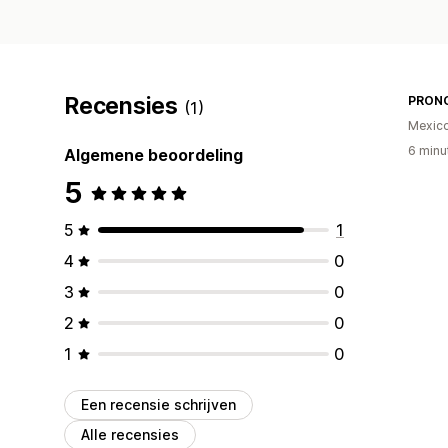
Recensies
PRON
(1)
Mexic
6 minu
Algemene beoordeling
5
5
1
4
0
3
0
2
0
1
0
Een recensie schrijven
Alle recensies