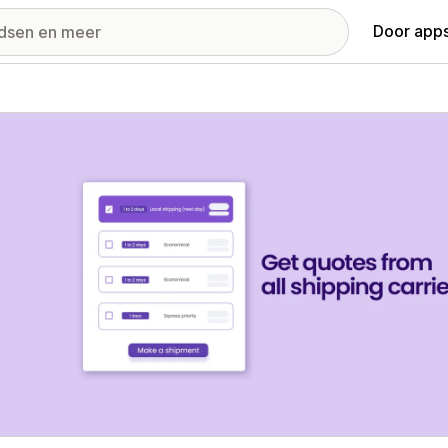
Door apps
ij met uitgelichte afbeeldingen