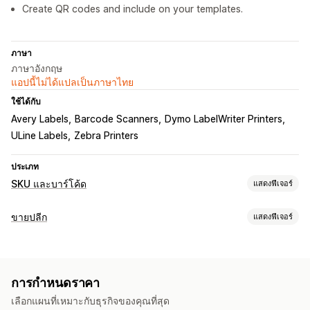
Create QR codes and include on your templates.
ภาษา
ภาษาอังกฤษ
แอปนี้ไม่ได้แปลเป็นภาษาไทย
ใช้ได้กับ
Avery Labels
Barcode Scanners
Dymo LabelWriter Printers
ULine Labels
Zebra Printers
ประเภท
SKU และบาร์โค้ด
แสดงฟีเจอร์
การจัดการบาร์โค้ด
ขายปลีก
แสดงฟีเจอร์
การสร้างอัตโนมัติ
การสร้างหลายรายการ
เทมเพลตที่กำหนดเอง
POS
คิวอาร์โค้ด
GTIN
UPC
การสแกน
การสแกนบาร์โค้ด
คิวอาร์โค้ด
การพิมพ์ป้ายกำกับ
การกำหนดราคา
การพิมพ์อัตโนมัติ
การพิมพ์จำนวนมาก
เทมเพลตที่กำหนดเอง
เลือกแผนที่เหมาะกับธุรกิจของคุณที่สุด