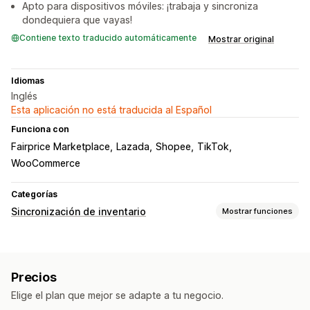
Apto para dispositivos móviles: ¡trabaja y sincroniza
dondequiera que vayas!
Contiene texto traducido automáticamente
Mostrar original
Idiomas
Inglés
Esta aplicación no está traducida al Español
Funciona con
Fairprice Marketplace
Lazada
Shopee
TikTok
WooCommerce
Categorías
Sincronización de inventario
Mostrar funciones
Tipos de sincronización
Multicanal
Múltiples tiendas
Automático
En tiempo real
Precios
Notificaciones e informes
Elige el plan que mejor se adapte a tu negocio.
Alertas de inventario
Registros detallados