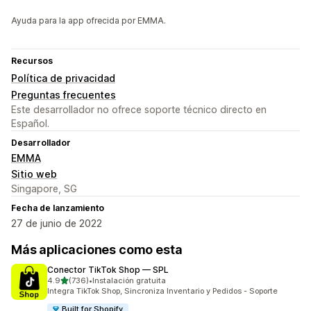
Ayuda para la app ofrecida por EMMA.
Recursos
Política de privacidad
Preguntas frecuentes
Este desarrollador no ofrece soporte técnico directo en
Español.
Desarrollador
EMMA
Sitio web
Singapore, SG
Fecha de lanzamiento
27 de junio de 2022
Más aplicaciones como esta
Conector TikTok Shop — SPL
de 5 estrellas
4.9
(736)
•
Instalación gratuita
736 reseñas en total
Integra TikTok Shop, Sincroniza Inventario y Pedidos - Soporte
Built for Shopify