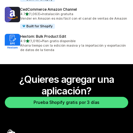
CedCommerce Amazon Channel
de 5 estrellas
4.7
(1,063)
•
Instalación gratuita
1063 reseñas en total
Vender en Amazon es más fácil con el canal de ventas de Amazon
Built for Shopify
Hextom: Bulk Product Edit
de 5 estrellas
4.9
(1,018)
•
Plan gratis disponible
1018 reseñas en total
Ahorra tiempo con la edición masiva y la importación y exportación
de datos de la tienda
¿Quieres agregar una
aplicación?
Prueba Shopify gratis por 3 días