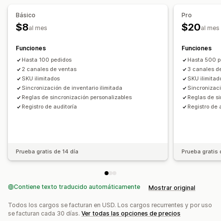
Básico
Pro
$8
$20
al mes
al mes
Funciones
Funciones
Hasta 100 pedidos
Hasta 500 p
2 canales de ventas
3 canales d
SKU ilimitados
SKU ilimitad
Sincronización de inventario ilimitada
Sincronizaci
Reglas de sincronización personalizables
Reglas de si
Registro de auditoría
Registro de 
Prueba gratis de 14 día
Prueba gratis 
Contiene texto traducido automáticamente
Mostrar original
Todos los cargos se facturan en USD. Los cargos recurrentes y por uso
se facturan cada 30 días.
Ver todas las opciones de precios