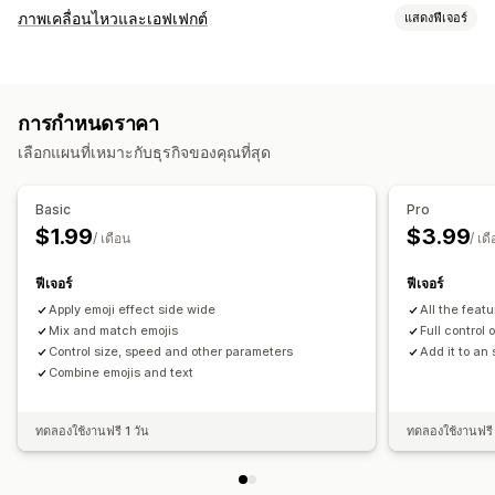
ภาพเคลื่อนไหวและเอฟเฟกต์
แสดงฟีเจอร์
การปรับแต่ง
การควบคุมภาพเคลื่อนไหว
ภาพเคลื่อนไหวที่กำหนดเอง
การกำหนดราคา
เอฟเฟกต์แบบตก
เอฟเฟกต์เฉพาะหน้า
ขนาด
ความเร็ว
เลือกแผนที่เหมาะกับธุรกิจของคุณที่สุด
การเปลี่ยนรูปแบบตามการแสดงผลบนมือถือ
กิจกรรมตามฤดูกาล
Basic
Pro
ฤดูใบไม้ร่วง
แบล็กฟรายเดย์ (BFCM)
คริสต์มาส
วันฮาโลวีน
$1.99
$3.99
/ เดือน
/ เด
ปีใหม่
ฤดูใบไม้ผลิ
ฤดูร้อน
วันวาเลนไทน์
ฤดูหนาว
การโปรโมท
กิจกรรมที่กำหนดเอง
ฟีเจอร์
ฟีเจอร์
Apply emoji effect side wide
All the feat
Mix and match emojis
Full control
Control size, speed and other parameters
Add it to an
Combine emojis and text
ทดลองใช้งานฟรี 1 วัน
ทดลองใช้งานฟรี 