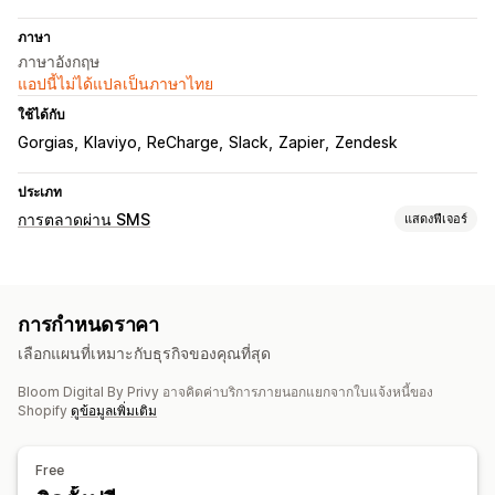
ภาษา
ภาษาอังกฤษ
แอปนี้ไม่ได้แปลเป็นภาษาไทย
ใช้ได้กับ
Gorgias
Klaviyo
ReCharge
Slack
Zapier
Zendesk
ประเภท
การตลาดผ่าน SMS
แสดงฟีเจอร์
การจัดการแคมเปญ
การทดสอบ A/B
การส่งข้อความจำนวนมาก
การกำหนดราคา
การปฏิบัติตามข้อกำหนด
ข้อความที่ปรับให้เหมาะกับแต่ละบุคคล
เลือกแผนที่เหมาะกับธุรกิจของคุณที่สุด
ข้อความที่กำหนดเวลาไว้
เทมเพลต
การส่งข้อความแบบสองทาง
เมตริกคอนเวอร์ชัน
การติดตาม ROI
การแบ่งกลุ่ม
Bloom Digital By Privy อาจคิดค่าบริการภายนอกแยกจากใบแจ้งหนี้ของ
Shopify
ดูข้อมูลเพิ่มเติม
เซกเมนต์ที่กำหนดเอง
เลือกใช้
การทำขั้นตอนการทำงานให้เป็นอัตโนมัติ
Free
การกู้คืนตะกร้าสินค้า
ข้อความอวยพรวันเกิด
รหัสส่วนลด