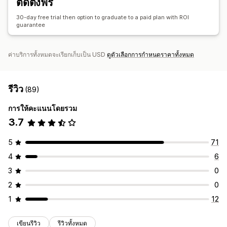
ติดตั้งฟรี
คำขอความคิดเห็น
การยืนยันคำสั่งซื้อ
คำแนะนำสินค้า
30-day free trial then option to graduate to a paid plan with ROI
การติดตามคำสั่งซื้อ
ข้อความต้อนรับ
แคมเปญชนะกลับ
guarantee
ค่าบริการทั้งหมดจะเรียกเก็บเป็น USD
ดูตัวเลือกการกำหนดราคาทั้งหมด
รีวิว
(89)
การให้คะแนนโดยรวม
3.7
5
71
4
6
3
0
2
0
1
12
เขียนรีวิว
รีวิวทั้งหมด