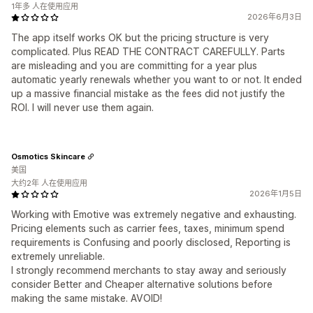
1年多 人在使用应用
2026年6月3日
The app itself works OK but the pricing structure is very
complicated. Plus READ THE CONTRACT CAREFULLY. Parts
are misleading and you are committing for a year plus
automatic yearly renewals whether you want to or not. It ended
up a massive financial mistake as the fees did not justify the
ROI. I will never use them again.
Osmotics Skincare
美国
大约2年 人在使用应用
2026年1月5日
Working with Emotive was extremely negative and exhausting.
Pricing elements such as carrier fees, taxes, minimum spend
requirements is Confusing and poorly disclosed, Reporting is
extremely unreliable.
I strongly recommend merchants to stay away and seriously
consider Better and Cheaper alternative solutions before
making the same mistake. AVOID!