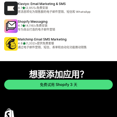
Klaviyo: Email Marketing & SMS
星（满分 5 星）
4.7
(2,951)
•
免费安装
总共 2951 条评论
将消息转化为销售额的电子邮件营销、短信和 WhatsApp
Shopify Messaging
星（满分 5 星）
4.7
(4,116)
•
免费安装
总共 4116 条评论
专为商业打造的电子邮件营销
Mailchimp Email SMS Marketing
星（满分 5 星）
4.8
(1,332)
•
提供免费套餐
总共 1332 条评论
通过电子邮件营销、短信、表单和自动化功能推动销售
想要添加应用？
免费试用 Shopify 3 天