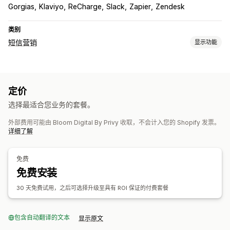
Gorgias
Klaviyo
ReCharge
Slack
Zapier
Zendesk
类别
短信营销
显示功能
管理宣传活动
A/B 测试
批量消息发送
合规
个性化消息
预定消息发送
模板
定价
双向消息发送
转化指标
ROI 跟踪
细分
自定义细分
选择加入
选择最适合您业务的套餐。
工作流程自动化
外部费用可能由 Bloom Digital By Privy 收取，不会计入您的 Shopify 发票。
弃购恢复
生日消息
折扣码
反馈请求
订单确认
产品推荐
详细了解
订单跟踪
欢迎消息
赢回宣传活动
免费
免费安装
30 天免费试用，之后可选择升级至具有 ROI 保证的付费套餐
包含自动翻译的文本
显示原文