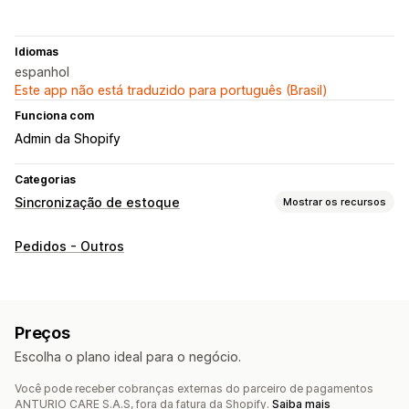
Idiomas
espanhol
Este app não está traduzido para português (Brasil)
Funciona com
Admin da Shopify
Categorias
Sincronização de estoque
Mostrar os recursos
Tipo de sincronização
Pedidos - Outros
Pedidos
Preços
Variantes
SKUs
Notificações e relatórios
Status em tempo real
Preços
Escolha o plano ideal para o negócio.
Você pode receber cobranças externas do parceiro de pagamentos
ANTURIO CARE S.A.S, fora da fatura da Shopify.
Saiba mais