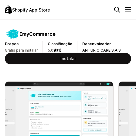
Shopify App Store
EmyCommerce
Preços
Classificação
Desenvolvedor
Grátis para instalar
5,0
(1)
ANTURIO CARE S.A.S
Instalar