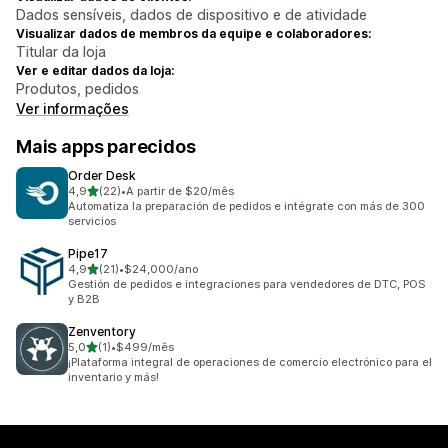
Dados sensíveis, dados de dispositivo e de atividade
Visualizar dados de membros da equipe e colaboradores:
Titular da loja
Ver e editar dados da loja:
Produtos, pedidos
Ver informações
Mais apps parecidos
Order Desk
de 5 estrelas
4,9
(22)
•
A partir de $20/mês
22 avaliações ao todo
Automatiza la preparación de pedidos e intégrate con más de 300
servicios
Pipe17
de 5 estrelas
4,9
(21)
•
$24,000/ano
21 avaliações ao todo
Gestión de pedidos e integraciones para vendedores de DTC, POS
y B2B
Zenventory
de 5 estrelas
5,0
(1)
•
$499/mês
1 avaliações ao todo
¡Plataforma integral de operaciones de comercio electrónico para el
inventario y más!