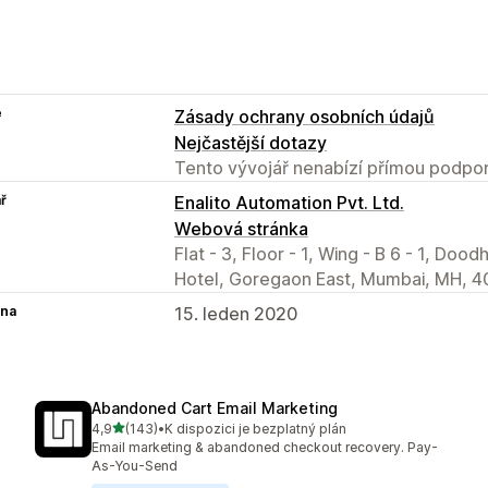
e
Zásady ochrany osobních údajů
Nejčastější dotazy
Tento vývojář nenabízí přímou podpor
ř
Enalito Automation Pvt. Ltd.
Webová stránka
Flat - 3, Floor - 1, Wing - B 6 - 1, D
Hotel, Goregaon East, Mumbai, MH, 4
na
15. leden 2020
Abandoned Cart Email Marketing
z 5 hvězd
4,9
(143)
•
K dispozici je bezplatný plán
Celkový počet recenzí: 143
Email marketing & abandoned checkout recovery. Pay-
As-You-Send