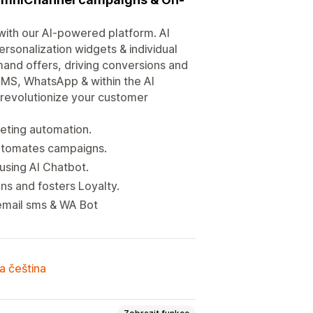
ith our AI-powered platform. AI
rsonalization widgets & individual
and offers, driving conversions and
 SMS, WhatsApp & within the AI
 revolutionize your customer
eting automation.
Automates campaigns.
using AI Chatbot.
s and fosters Loyalty.
 email sms & WA Bot
a čeština