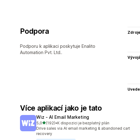
Podpora
Zdroj
Podporu k aplikaci poskytuje Enalito
Automation Pvt. Ltd..
Vývojá
Uvede
Více aplikací jako je tato
Wiz ‑ AI Email Marketing
z 5 hvězd
5,0
(192)
•
K dispozici je bezplatný plán
Celkový počet recenzí: 192
Drive sales via AI email marketing & abandoned cart
recovery