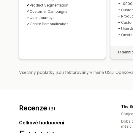
10000 
Product Segmentation
Custo
Customer Campaigns
Produc
User Journeys
Custo
Onsite Personalization
User J
Onsite
14denní 
Všechny poplatky jsou fakturovány v měně USD. Opakovan
Recenze
The S
(3)
Spojen
Doba p
Celkové hodnocení
měsíci