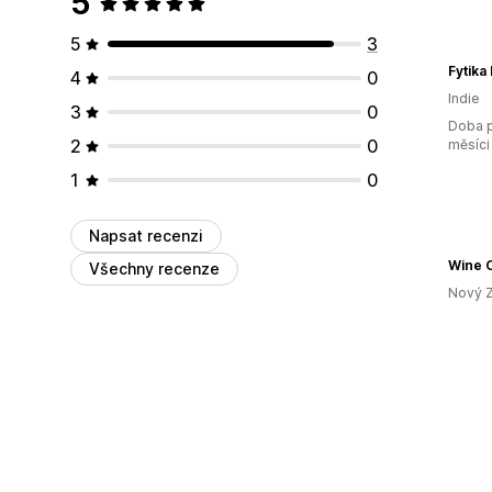
5
5
3
4
0
Indie
3
0
Doba p
2
0
měsíci
1
0
Napsat recenzi
Wine C
Všechny recenze
Nový 