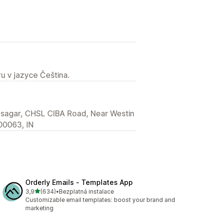
u v jazyce Čeština.
oodhsagar, CHSL CIBA Road, Near Westin
00063, IN
Orderly Emails ‑ Templates App
z 5 hvězd
3,9
(634)
•
Bezplatná instalace
Celkový počet recenzí: 634
Customizable email templates: boost your brand and
marketing