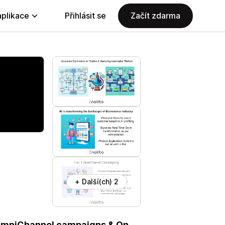
aplikace
Přihlásit se
Začít zdarma
+ Další(ch) 2
, OmniChannel campaigns & On-