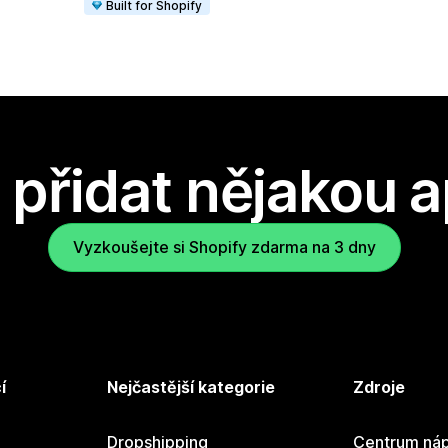
Built for Shopify
přidat nějakou a
Vyzkoušejte si Shopify zdarma na 3 dny
í
Nejčastější kategorie
Zdroje
Dropshipping
Centrum náp