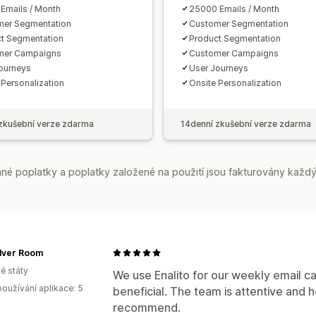
Analytika
Emails / Month
25000 Emails / Month
mer Segmentation
Customer Segmentation
t Segmentation
Product Segmentation
mer Campaigns
Customer Campaigns
ourneys
User Journeys
 Personalization
Onsite Personalization
zkušební verze zdarma
14denní zkušební verze zdarma
é poplatky a poplatky založené na použití jsou fakturovány každý
ilver Room
é státy
We use Enalito for our weekly email 
oužívání aplikace: 5
beneficial. The team is attentive and h
recommend.