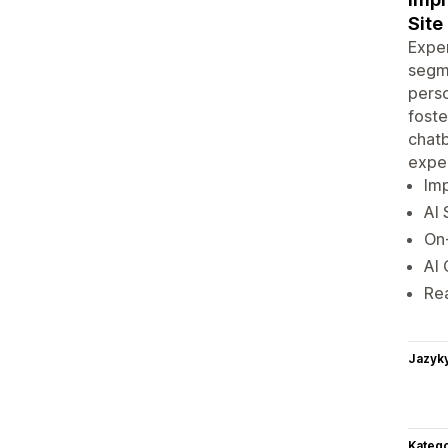
Site
Exper
segme
perso
foste
chatb
exper
Imp
AI 
On-
AI
Rea
Jazyk
Katego