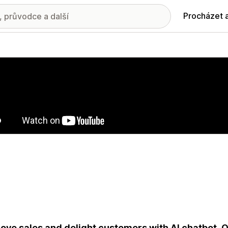
Procházet 
ie propagovaných obrázků
ove sales and delight customers with AI chatbot