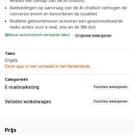
winkels met behulp van de AI-chatbot.
Aanbiedingen op aanvraag van de AI-chatbot verhogen de
conversie enorm en bevorderen de loyaliteit.
Realtime gebeurtenissen activeren een geautomatiseerde
reeks acties voor e-mail, sms en de WA-bot
Bevat automatisch vertaalde tekst
Origineel weergeven
Talen
Engels
Deze app is niet vertaald in het Nederlands
Categorieën
E-mailmarketing
Functies weergeven
Soorten campagnes
Verlaten winkelwagen
Functies weergeven
E-mail-campagnes
Sms-campagnes
Nieuwsbrieven
Winkelwagenherstel
Pop-ups
Kortingen
Aanbiedingen
Mails voor upselling
E-mailherinneringen
Gepersonaliseerde campagnes
Mails voor cross-selling
Winkelwagenmails
Prijs
Geautomatiseerde workflows
Checkoutmails
Verlaten winkelwagen