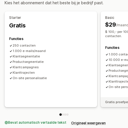
Kies het abonnement dat het beste bij je bedrijf past.
Verlaten productpagina
Welkomstmails
Opvolgmails
Weergaveopties
Prijsdalingsmails
Weer-op-voorraadmails
Terugwinmails
Pop-upbouwer
Aangepaste kortingscodes
Triggers
Starter
Basic
Productaanbevelingen
Drip-campagnes
Productrecensies
Templates
Regels voor targeting
$29
Gratis
/maan
Campagnes op maat
$ 100,- per 10
contacten.
Campagnes beheren
Functies
Bewerkingstool
Templates
AI-generatie
250 contacten
Functies
1.000 e-mails/maand
Importeren en exporteren
E-maildomeinen
1.000 conta
Klantsegmentatie
Lijst voor e-mailverzameling
Triggers en regels
10.000 e-m
Productsegmentatie
Klantsegmen
Automatiseringen
Targeting
Geolocatie
Segmentering
Klantcampagnes
Productsegm
Klanttrajecten
Tagging
Tracking
Rapportage
Inzichten en tips
Analytics
Klantcampa
On-site personalisatie
Klanttraject
On-site pers
Gratis proefp
Bevat automatisch vertaalde tekst
Origineel weergeven