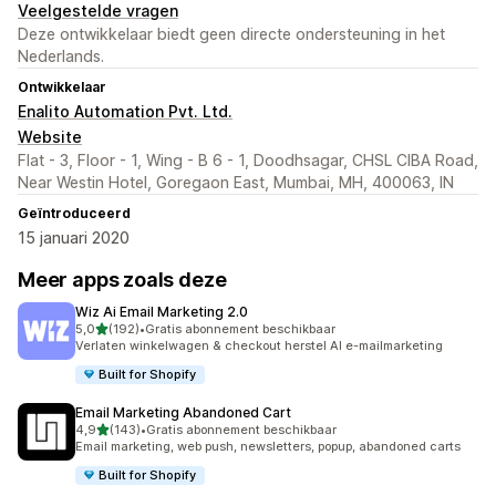
Veelgestelde vragen
Deze ontwikkelaar biedt geen directe ondersteuning in het
Nederlands.
Ontwikkelaar
Enalito Automation Pvt. Ltd.
Website
Flat - 3, Floor - 1, Wing - B 6 - 1, Doodhsagar, CHSL CIBA Road,
Near Westin Hotel, Goregaon East, Mumbai, MH, 400063, IN
Geïntroduceerd
15 januari 2020
Meer apps zoals deze
Wiz Ai Email Marketing 2.0
van 5 sterren
5,0
(192)
•
Gratis abonnement beschikbaar
192 recensies in totaal
Verlaten winkelwagen & checkout herstel AI e-mailmarketing
Built for Shopify
Email Marketing Abandoned Cart
van 5 sterren
4,9
(143)
•
Gratis abonnement beschikbaar
143 recensies in totaal
Email marketing, web push, newsletters, popup, abandoned carts
Built for Shopify