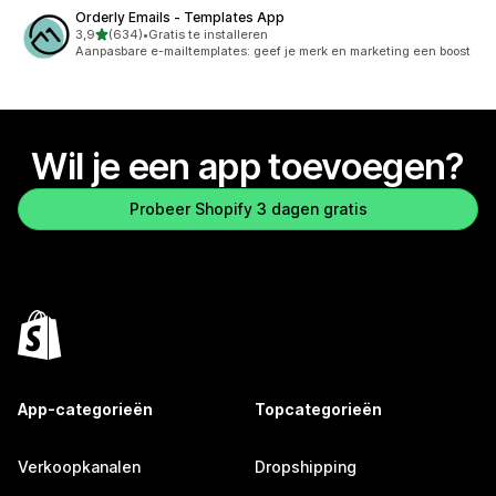
Orderly Emails ‑ Templates App
van 5 sterren
3,9
(634)
•
Gratis te installeren
634 recensies in totaal
Aanpasbare e-mailtemplates: geef je merk en marketing een boost
Wil je een app toevoegen?
Probeer Shopify 3 dagen gratis
App-categorieën
Topcategorieën
Verkoopkanalen
Dropshipping