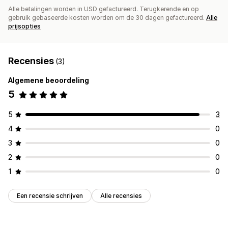
Alle betalingen worden in USD gefactureerd. Terugkerende en op
gebruik gebaseerde kosten worden om de 30 dagen gefactureerd.
Alle
prijsopties
Recensies
(3)
Algemene beoordeling
5
5
3
4
0
3
0
2
0
1
0
Een recensie schrijven
Alle recensies