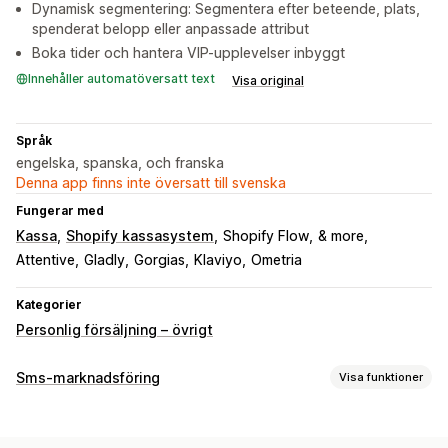
Dynamisk segmentering: Segmentera efter beteende, plats,
spenderat belopp eller anpassade attribut
Boka tider och hantera VIP-upplevelser inbyggt
Innehåller automatöversatt text
Visa original
Språk
engelska, spanska, och franska
Denna app finns inte översatt till svenska
Fungerar med
Kassa
Shopify kassasystem
Shopify Flow
& more
Attentive
Gladly
Gorgias
Klaviyo
Ometria
Kategorier
Personlig försäljning – övrigt
Sms-marknadsföring
Visa funktioner
Kampanjhantering