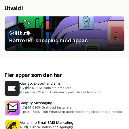
Utvald i
Sälj i butik
Bättre IRL-shopping med appar.
Fler appar som den här
Klaviyo: E‑post and sms
av 5 stjärnor
4,7
(2 945)
•
Gratis att installera
2945 recensioner totalt
Maximera ROI med AI-drivna e-post, sms och service
Shopify Messaging
av 5 stjärnor
4,7
(4 095)
•
Gratis att installera
4095 recensioner totalt
E-post-, SMS- och WhatsApp-marknadsföring skapad för e-handel
Mailchimp Email SMS Marketing
av 5 stjärnor
4,8
(1 327)
•
Gratisplan tillgänglig
1327 recensioner totalt