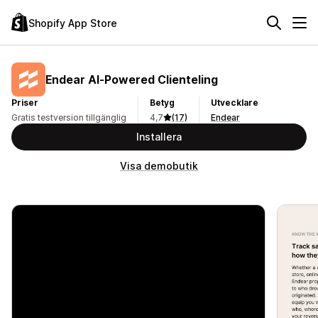
Shopify App Store
Endear AI‑Powered Clienteling
Priser
Betyg
Utvecklare
Gratis testversion tillgänglig
4,7
(17)
Endear
Installera
Visa demobutik