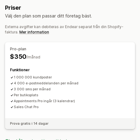
Bulkmeddelanden
Överensstämmelse
Priser
Anpassat avsändar-ID
Översättning
Välj den plan som passar ditt företag bäst.
Anpassade meddelanden
Schemalagda meddelanden
Mallar
Tvåvägsmeddelanden
Mätvärden för konvertering
Externa avgifter kan debiteras av Endear separat från din Shopify-
faktura.
Mer information
Analysverktyg i realtid
ROI-spårning
Segmentering
Anpassade segment
Registrering
Pro-plan
Automatisering av arbetsflödet
$350
/månad
Födelsedagsmeddelanden
Orderbekräftelse
Produktrekommendationer
Välkomstmeddelanden
Funktioner
Kom tillbaka-kampanjer
1 000 000 kundposter
4 000 e-postmeddelanden per månad
3 000 sms per månad
Per butiksplats
Appointments Pro ingår (3 kalendrar)
Sales Chat Pro
Prova gratis i 14 dagar