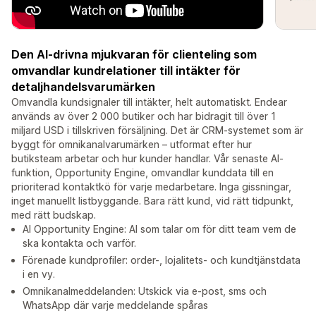
Den AI-drivna mjukvaran för clienteling som
omvandlar kundrelationer till intäkter för
detaljhandelsvarumärken
Omvandla kundsignaler till intäkter, helt automatiskt. Endear
används av över 2 000 butiker och har bidragit till över 1
miljard USD i tillskriven försäljning. Det är CRM-systemet som är
byggt för omnikanalvarumärken – utformat efter hur
butiksteam arbetar och hur kunder handlar. Vår senaste AI-
funktion, Opportunity Engine, omvandlar kunddata till en
prioriterad kontaktkö för varje medarbetare. Inga gissningar,
inget manuellt listbyggande. Bara rätt kund, vid rätt tidpunkt,
med rätt budskap.
AI Opportunity Engine: AI som talar om för ditt team vem de
ska kontakta och varför.
Förenade kundprofiler: order-, lojalitets- och kundtjänstdata
i en vy.
Omnikanalmeddelanden: Utskick via e-post, sms och
WhatsApp där varje meddelande spåras