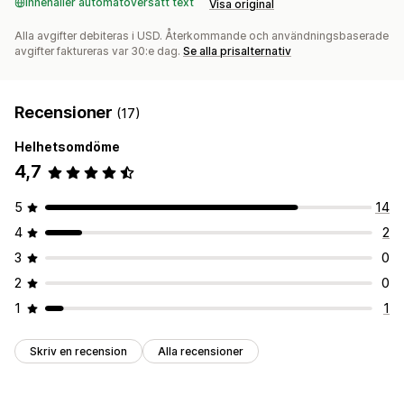
Innehåller automatöversatt text
Visa original
Alla avgifter debiteras i USD. Återkommande och användningsbaserade
avgifter faktureras var 30:e dag.
Se alla prisalternativ
Recensioner
(17)
Helhetsomdöme
4,7
5
14
4
2
3
0
2
0
1
1
Skriv en recension
Alla recensioner