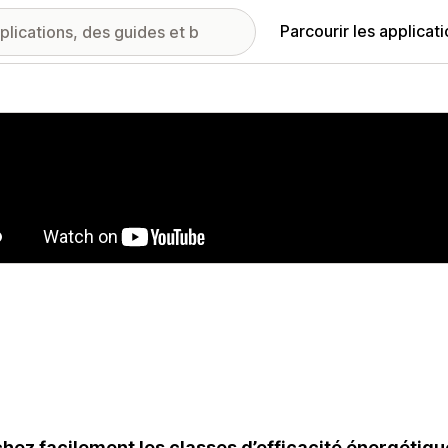
Parcourir les applicat
ie d’images vedette
chez facilement les classes d’efficacité énergétiq