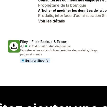
Consulter les données des employés et 
Propriétaire de la boutique
Afficher et modifier les données de la bo
Produits, interface d'administration Sh
Voir les détails
Filey ‑ Files Backup & Export
étoile(s) sur 5
4,8
(212)
•
Forfait gratuit disponible
212 avis au total
Exportez et importez fichiers, médias de produits, blogs,
pages et menus
Built for Shopify