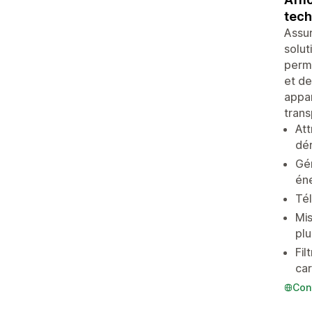
tech
Assu
solut
perme
et de
appar
trans
Att
dér
Gén
én
Tél
Mis
plu
Fil
car
Con