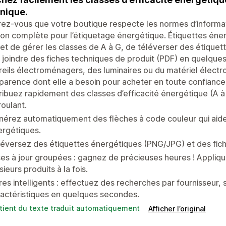
nique.
rez-vous que votre boutique respecte les normes d’inform
ion complète pour l’étiquetage énergétique. Étiquettes éner
t de gérer les classes de A à G, de téléverser des étiquett
 joindre des fiches techniques de produit (PDF) en quelqu
eils électroménagers, des luminaires ou du matériel électron
parence dont elle a besoin pour acheter en toute confiance
ribuez rapidement des classes d’efficacité énergétique (A à 
oulant.
érez automatiquement des flèches à code couleur qui aident 
ergétiques.
éversez des étiquettes énergétiques (PNG/JPG) et des fiche
es à jour groupées : gagnez de précieuses heures ! Appliq
sieurs produits à la fois.
tres intelligents : effectuez des recherches par fournisseur, 
actéristiques en quelques secondes.
tient du texte traduit automatiquement
Afficher l’original