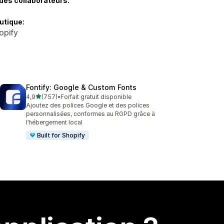
des collaborateurs:
utique:
opify
Fontify: Google & Custom Fonts
étoile(s) sur 5
4,9
(757)
•
Forfait gratuit disponible
757 avis au total
Ajoutez des polices Google et des polices
personnalisées, conformes au RGPD grâce à
l’hébergement local
Built for Shopify