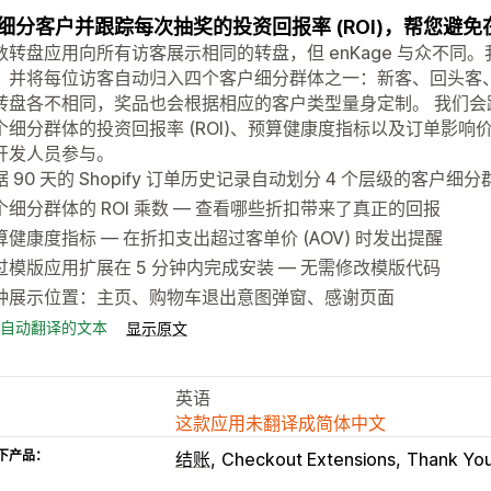
细分客户并跟踪每次抽奖的投资回报率 (ROI)，帮您避
转盘应用向所有访客展示相同的转盘，但 enKage 与众不同。我们会
，并将每位访客自动归入四个客户细分群体之一：新客、回头客、
转盘各不相同，奖品也会根据相应的客户类型量身定制。 我们
个细分群体的投资回报率 (ROI)、预算健康度指标以及订单影响
开发人员参与。
据 90 天的 Shopify 订单历史记录自动划分 4 个层级的客户细分
个细分群体的 ROI 乘数 — 查看哪些折扣带来了真正的回报
算健康度指标 — 在折扣支出超过客单价 (AOV) 时发出提醒
过模版应用扩展在 5 分钟内完成安装 — 无需修改模版代码
种展示位置：主页、购物车退出意图弹窗、感谢页面
自动翻译的文本
显示原文
英语
这款应用未翻译成简体中文
下产品：
结账
Checkout Extensions
Thank You