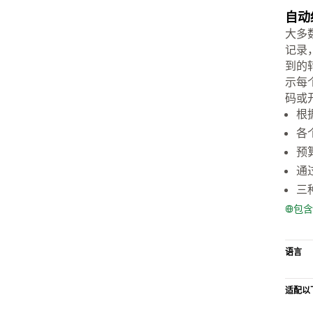
自动
大多数
记录
到的
示每
码或
根
各
预
通
三
包含
语言
适配以