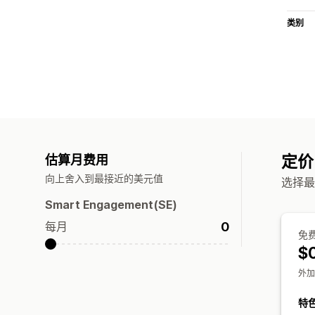
类别
定价
估算月费用
向上舍入到最接近的美元值
选择最
Smart Engagement(SE)
0
每月
免
$
外加
特