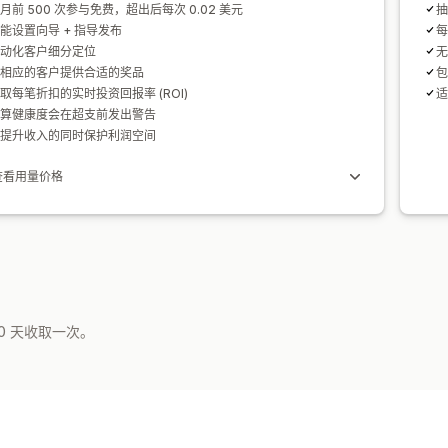
月前 500 次参与免费，超出后每次 0.02 美元
抽
能设置向导 + 指导发布
每
动化客户细分定位
无
相应的客户提供合适的奖品
包
取每笔折扣的实时投资回报率 (ROI)
适
算健康度会在超支前发出警告
提升收入的同时保护利润空间
查看用量价格
0 天收取一次。