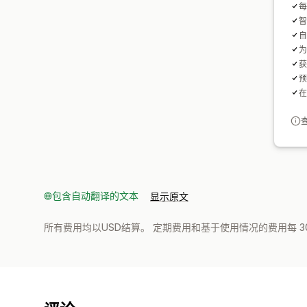
每
智
自
为
获
预
在
包含自动翻译的文本
显示原文
所有费用均以USD结算。 定期费用和基于使用情况的费用每 3