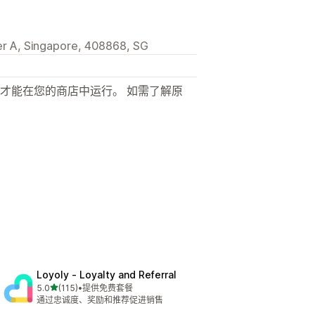
r A, Singapore, 408868, SG
才能在您的商店中运行。 如需了解原
Loyoly ‑ Loyalty and Referral
星（满分 5 星）
5.0
(115)
•
提供免费套餐
总共 115 条评论
通过忠诚度、奖励和推荐促进销售