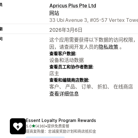
员
Apricus Plus Pte Ltd
网站
33 Ubi Avenue 3, #05-57 Vertex Towe
期
2026年3月6日
问
这个应用需要获得以下数据的访问权限，
因，请查阅开发人员的
隐私政策
。
查看客户数据:
设备和活动数据
查看员工和协作者数据:
店主
查看和编辑商店数据:
客户、 产品、 订单、 折扣、 在线商店
查看详细信息
Essent Loyalty Program Rewards
星（满分 5 星）
5.0
(436)
•
提供免费套餐
总共 436 条评论
提高复购量：忠诚度奖励计划和商店抵扣金