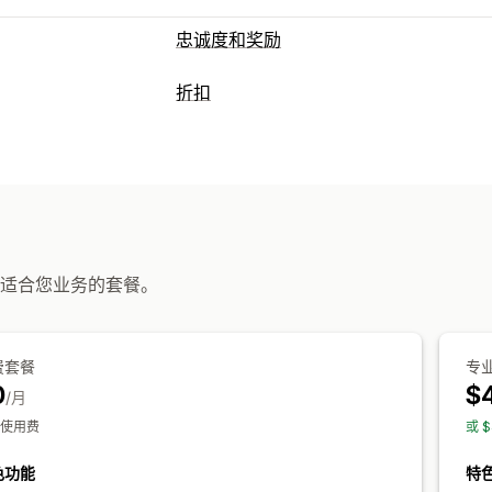
忠诚度和奖励
计划类型
折扣
奖励计划
游戏计划
折扣类型
您可以提供的奖励
折扣码
免运费
折扣
免运费
运费折扣
自动化
细分
分析
适合您业务的套餐。
费套餐
专
0
$
/月
使用费
或 
色功能
特