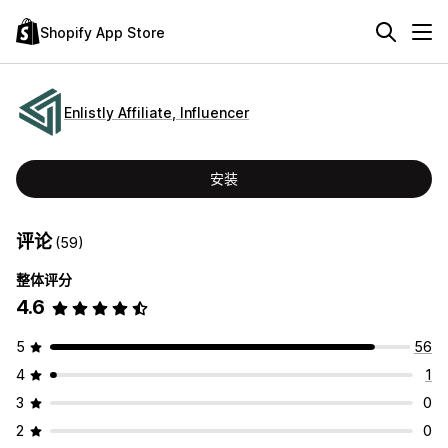
Shopify App Store
Enlistly Affiliate, Influencer
安装
评论
(59)
整体评分
4.6
5
56
4
1
3
0
2
0