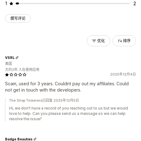
1
2
撰写评论
优化
排序
VSRL
美国
大约2年 人在使用应用
2025年12月4日
Scam, used for 3 years. Couldnt pay out my affiliates. Could
not get in touch with the developers.
The Shop Tinkerers已回复 2025年12月5日
Hi, we don't have a record of you reaching out to us but we would
love to help. Can you please send us a message so we can help
resolve the issue?
Badge Beauties