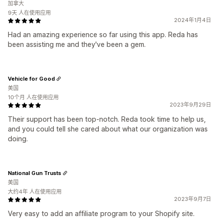
加拿大
9天 人在使用应用
2024年1月4日
Had an amazing experience so far using this app. Reda has
been assisting me and they've been a gem.
Vehicle for Good
美国
10个月 人在使用应用
2023年9月29日
Their support has been top-notch. Reda took time to help us,
and you could tell she cared about what our organization was
doing.
National Gun Trusts
美国
大约4年 人在使用应用
2023年9月7日
Very easy to add an affiliate program to your Shopify site.