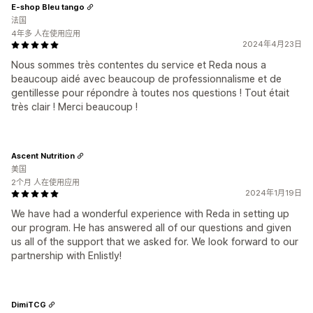
E-shop Bleu tango
法国
4年多 人在使用应用
2024年4月23日
Nous sommes très contentes du service et Reda nous a
beaucoup aidé avec beaucoup de professionnalisme et de
gentillesse pour répondre à toutes nos questions ! Tout était
très clair ! Merci beaucoup !
Ascent Nutrition
美国
2个月 人在使用应用
2024年1月19日
We have had a wonderful experience with Reda in setting up
our program. He has answered all of our questions and given
us all of the support that we asked for. We look forward to our
partnership with Enlistly!
DimiTCG