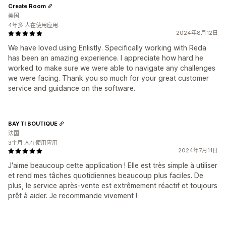
Create Room
美国
4年多 人在使用应用
2024年8月12日
We have loved using Enlistly. Specifically working with Reda
has been an amazing experience. I appreciate how hard he
worked to make sure we were able to navigate any challenges
we were facing. Thank you so much for your great customer
service and guidance on the software.
BAYTI BOUTIQUE
法国
3个月 人在使用应用
2024年7月11日
J'aime beaucoup cette application ! Elle est très simple à utiliser
et rend mes tâches quotidiennes beaucoup plus faciles. De
plus, le service après-vente est extrêmement réactif et toujours
prêt à aider. Je recommande vivement !