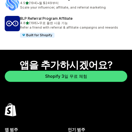
별 5개 중
4.5
(194)
•
월 $249부터
총 리뷰 194개
Scale your influencer, affiliate, and referral marketing
BLP Referral Program Affiliate
별 5개 중
4.8
(198)
•
무료 플랜 사용 가능
총 리뷰 198개
Refer a friend with referral & affiliate campaigns and rewards
Built for Shopify
앱을 추가하시겠어요?
Shopify 3일 무료 체험
앱 범주
인기 범주