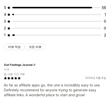
5
56
4
1
3
0
2
0
1
2
리뷰 작성
모든 리뷰
Gut Feelings Journal
미국
앱 사용 기간 11분
2026년 6월 8일
As far as affiliate apps go, this one is incredibly easy to use.
Definitely recommend for anyone trying to generate easy
affiliate links. A wonderful place to start and grow!