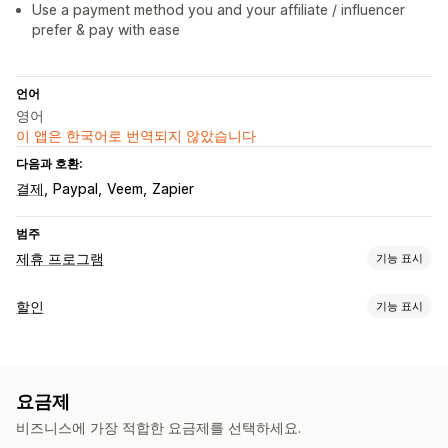
Use a payment method you and your affiliate / influencer
prefer & pay with ease
언어
영어
이 앱은 한국어로 번역되지 않았습니다
다음과 호환:
결제
Paypal
Veem
Zapier
범주
제휴 프로그램
기능 표시
커미션 옵션
할인
기능 표시
자동화된 규칙
추적
사용자 지정 커미션
여러 단계 마케팅
할인 유형
제품 커미션
등급별 혜택
쿠폰
카트 할인
추천 관리
요금제
할인 관리
제휴 링크
분석
자동 추적
컬렉션 링크
할인
여러 수준 추적
비즈니스에 가장 적합한 요금제를 선택하세요.
자동화
추적
보고
분석
제품 추적
실시간 추적