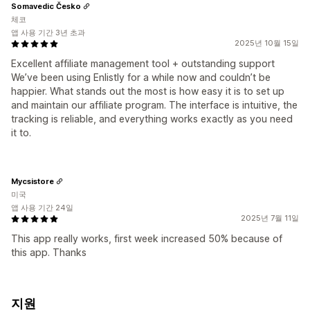
Somavedic Česko
체코
앱 사용 기간 3년 초과
2025년 10월 15일
Excellent affiliate management tool + outstanding support
We’ve been using Enlistly for a while now and couldn’t be
happier. What stands out the most is how easy it is to set up
and maintain our affiliate program. The interface is intuitive, the
tracking is reliable, and everything works exactly as you need
it to.
Mycsistore
미국
앱 사용 기간 24일
2025년 7월 11일
This app really works, first week increased 50% because of
this app. Thanks
지원