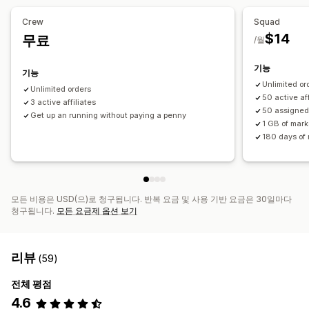
Crew
Squad
제휴 경험
$14
무료
/월
사용자 지정 대시보드
사용자 지정 등록
브랜드 맞춤 포털
사용자 지정 링크 및 할인
사용자 지정 양식
사용자 지정 브랜딩
기능
기능
Unlimited or
결제
Unlimited orders
50 active aff
3 active affiliates
ACH 결제
대량 지급
PayPal
예약된 지급
50 assigned
Get up an running without paying a penny
1 GB of mark
180 days of r
모든 비용은 USD(으)로 청구됩니다. 반복 요금 및 사용 기반 요금은 30일마다
청구됩니다.
모든 요금제 옵션 보기
리뷰
(59)
전체 평점
4.6