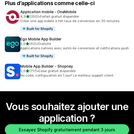
Plus d’applications comme celle-ci
Application mobile ‑ OneMobile
étoile(s) sur 5
4,9
(350)
•
Forfait gratuit disponible
350 avis au total
Créer une app mobile à fort taux de conversion en 30 minutes
Built for Shopify
Ego Mobile App Builder
étoile(s) sur 5
5,0
(42)
•
Gratuite
42 avis au total
Applications natives avec outils de conversion et notifications push
Built for Shopify
Mobile App Builder ‑ Shopney
étoile(s) sur 5
5,0
(717)
•
Essai gratuit disponible
717 avis au total
No code, configuration en 1 jour! Le meilleur support client.
Vous souhaitez ajouter une
application ?
Essayez Shopify gratuitement pendant 3 jours