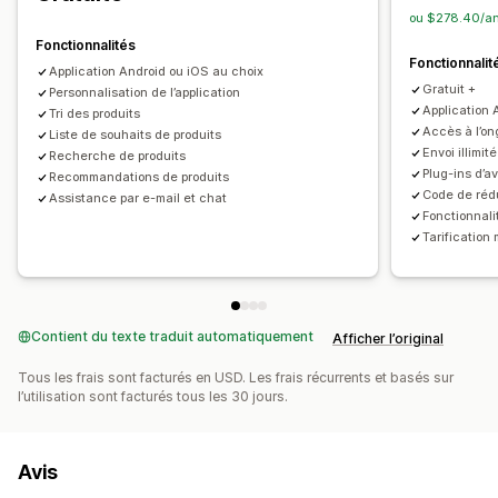
ou $278.40/an
Notifications push
Fonctionnalités
Fonctionnalit
Personnalisation
Supports enrichis
Application Android ou iOS au choix
Gratuit +
Notifications personnalisées
Personnalisation de l’application
Application 
Tri des produits
Accès à l’on
Liste de souhaits de produits
Envoi illimit
Recherche de produits
Plug-ins d’a
Recommandations de produits
Code de réd
Assistance par e-mail et chat
Fonctionnali
Tarification
Contient du texte traduit automatiquement
Afficher l’original
Tous les frais sont facturés en USD. Les frais récurrents et basés sur
l’utilisation sont facturés tous les 30 jours.
Avis