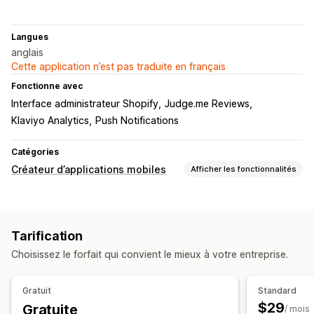
Langues
anglais
Cette application n’est pas traduite en français
Fonctionne avec
Interface administrateur Shopify
Judge.me Reviews
Klaviyo Analytics
Push Notifications
Catégories
Créateur d’applications mobiles
Afficher les fonctionnalités
Personnalisation
Création d’applications
Bannières
Page d’accueil
Tarification
Connexion
Page du panier
Pages de produit
Modèles
Choisissez le forfait qui convient le mieux à votre entreprise.
Éditeur avec fonction de glisser-déposer
Collections
Devises multiples
Multilingue
Gratuit
Standard
Prévisualisation en temps réel
$29
Gratuite
/ mois
Synchronisation en temps réel