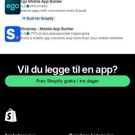
Ego Mobile App Builder
av 5 stjerner
5,0
(41)
•
Gratis
Totalt 41 omtaler
Native apps with conversion tools & push
Built for Shopify
Shopney ‑ Mobile App Builder
av 5 stjerner
5,0
(717)
•
Gratis prøveperiode tilgjengelig
Totalt 717 omtaler
Build a mobile app converts way more than your mobile website!
Vil du legge til en app?
Prøv Shopify gratis i tre dager