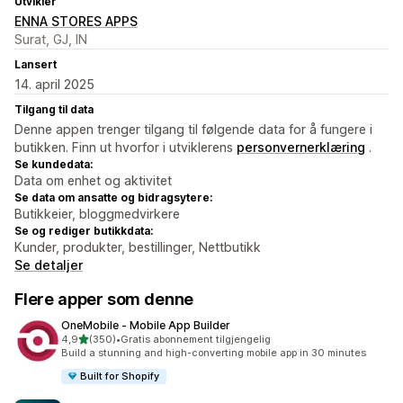
Utvikler
ENNA STORES APPS
Surat, GJ, IN
Lansert
14. april 2025
Tilgang til data
Denne appen trenger tilgang til følgende data for å fungere i
butikken. Finn ut hvorfor i utviklerens
personvernerklæring
.
Se kundedata:
Data om enhet og aktivitet
Se data om ansatte og bidragsytere:
Butikkeier, bloggmedvirkere
Se og rediger butikkdata:
Kunder, produkter, bestillinger, Nettbutikk
Se detaljer
Flere apper som denne
OneMobile ‑ Mobile App Builder
av 5 stjerner
4,9
(350)
•
Gratis abonnement tilgjengelig
Totalt 350 omtaler
Build a stunning and high-converting mobile app in 30 minutes
Built for Shopify