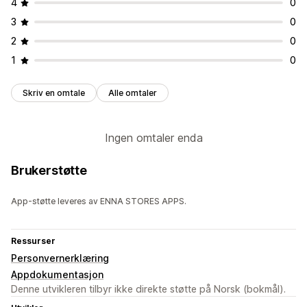
4
0
3
0
2
0
1
0
Skriv en omtale
Alle omtaler
Ingen omtaler enda
Brukerstøtte
App-støtte leveres av ENNA STORES APPS.
Ressurser
Personvernerklæring
Appdokumentasjon
Denne utvikleren tilbyr ikke direkte støtte på Norsk (bokmål).