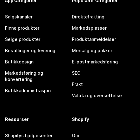
Appkategorier
Populære kategorier
Salgskanaler
Direktefrakting
Finne produkter
Markedsplasser
Selge produkter
Produktanmeldelser
Bestillinger og levering
Mersalg og pakker
Butikkdesign
E-postmarkedsføring
Markedsføring og
SEO
konvertering
Frakt
Butikkadministrasjon
Valuta og oversettelse
Ressurser
Shopify
Shopifys hjelpesenter
Om