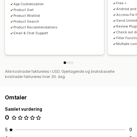
Free +
App Customization
Android and
Product Sort
Access For N
Product Wishlist
Send Unlimit
Product Search
Review Plug
Product Recommendations
Check out d
Email & Chat Support
Filter Functi
Multiple cur
Alle kostnader faktureres i USD. Gjentagende og bruksbaserte
kostnader faktureres hver 30. dag.
Omtaler
Samlet vurdering
0
5
0