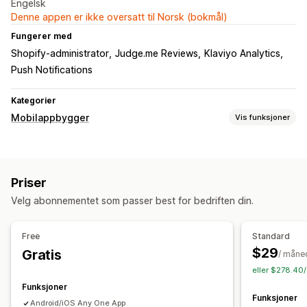
Engelsk
Denne appen er ikke oversatt til Norsk (bokmål)
Fungerer med
Shopify-administrator
Judge.me Reviews
Klaviyo Analytics
Push Notifications
Kategorier
Mobilappbygger
Vis funksjoner
Tilpasning
Appdesign
Bannere
Hjemmeside
Pålogging
Priser
Handlekurvside
Produktsider
Maler
Velg abonnementet som passer best for bedriften din.
«Dra og slipp»-verktøy
Samlinger
Multivaluta
Flere språk
Forhåndsvisning i sanntid
Sanntidssynkronisering
Free
Standard
Push-varsler
$29
Gratis
/ måne
Personalisert
Rike medier
Tilpassede varsler
eller $278.40/
Funksjoner
Funksjoner
Android/iOS Any One App