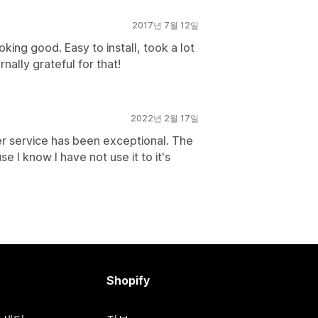
2017년 7월 12일
ooking good. Easy to install, took a lot
nally grateful for that!
2022년 2월 17일
r service has been exceptional. The
e I know I have not use it to it's
Shopify