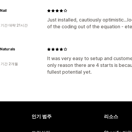
Nail
Just installed, cautiously optimistic...l
 기간 대략 21시간
of the coding out of the equation - eter
Naturals
It was very easy to setup and custome
 기간 2개월
only reason there are 4 starts is becaus
fullest potential yet.
인기 범주
리소스