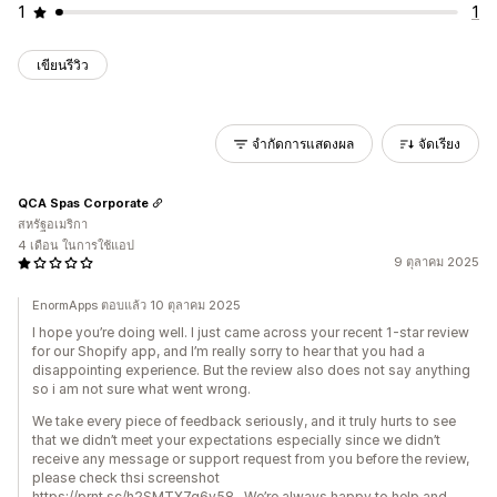
1
1
เขียนรีวิว
จำกัดการแสดงผล
จัดเรียง
QCA Spas Corporate
สหรัฐอเมริกา
4 เดือน ในการใช้แอป
9 ตุลาคม 2025
EnormApps ตอบแล้ว 10 ตุลาคม 2025
I hope you’re doing well. I just came across your recent 1-star review
for our Shopify app, and I’m really sorry to hear that you had a
disappointing experience. But the review also does not say anything
so i am not sure what went wrong.
We take every piece of feedback seriously, and it truly hurts to see
that we didn’t meet your expectations especially since we didn’t
receive any message or support request from you before the review,
please check thsi screenshot
https://prnt.sc/h2SMTX7g6y58 . We’re always happy to help and