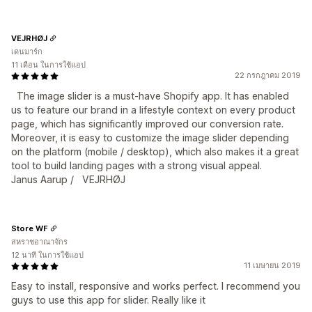
VEJRHØJ
เดนมาร์ก
11 เดือน ในการใช้แอป
22 กรกฎาคม 2019
The image slider is a must-have Shopify app. It has enabled
us to feature our brand in a lifestyle context on every product
page, which has significantly improved our conversion rate.
Moreover, it is easy to customize the image slider depending
on the platform (mobile / desktop), which also makes it a great
tool to build landing pages with a strong visual appeal.
Janus Aarup / VEJRHØJ
Store WF
สหราชอาณาจักร
12 นาที ในการใช้แอป
11 เมษายน 2019
Easy to install, responsive and works perfect. I recommend you
guys to use this app for slider. Really like it