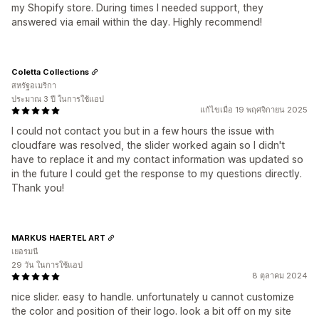
my Shopify store. During times I needed support, they
answered via email within the day. Highly recommend!
Coletta Collections
สหรัฐอเมริกา
ประมาณ 3 ปี ในการใช้แอป
แก้ไขเมื่อ 19 พฤศจิกายน 2025
I could not contact you but in a few hours the issue with
cloudfare was resolved, the slider worked again so I didn't
have to replace it and my contact information was updated so
in the future I could get the response to my questions directly.
Thank you!
MARKUS HAERTEL ART
เยอรมนี
29 วัน ในการใช้แอป
8 ตุลาคม 2024
nice slider. easy to handle. unfortunately u cannot customize
the color and position of their logo. look a bit off on my site