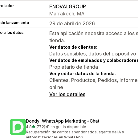
ollador
ENOVAI GROUP
Marrakech, MA
 de lanzamiento
29 de abril de 2026
 a los datos
Esta aplicación necesita acceso a los 
tienda.
Ver datos de clientes:
Datos sensibles, datos del dispositivo 
Ver datos de empleados y colaboradore
Propietario de tienda
Ver y editar datos de la tienda:
Clientes, Productos, Pedidos, Informes
online
Ver los detalles
Dondy: WhatsApp Marketing+Chat
de 5 estrellas
4.8
(772)
•
Plan gratis disponible
772 reseñas en total
Recuperación de carritos abandonados, agente de IA y
automatizaciones en WhatsApp