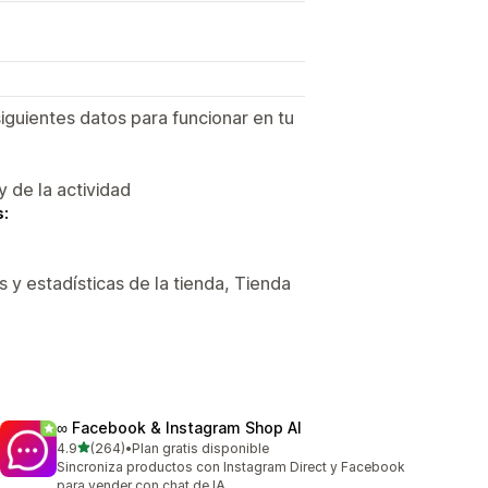
siguientes datos para funcionar en tu
y de la actividad
s:
 y estadísticas de la tienda, Tienda
∞ Facebook & Instagram Shop AI
de 5 estrellas
4.9
(264)
•
Plan gratis disponible
264 reseñas en total
Sincroniza productos con Instagram Direct y Facebook
para vender con chat de IA