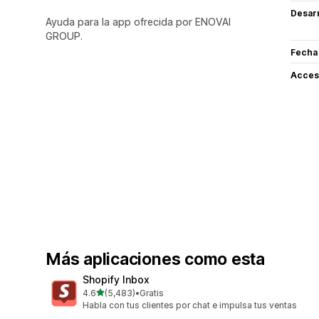
Desarr
Ayuda para la app ofrecida por ENOVAI
GROUP.
Fecha
Acceso
Más aplicaciones como esta
Shopify Inbox
de 5 estrellas
4.6
(5,483)
•
Gratis
5483 reseñas en total
Habla con tus clientes por chat e impulsa tus ventas