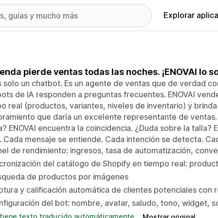
Explorar aplic
ienda pierde ventas todas las noches. ¡ENOVAI lo s
 solo un chatbot. Es un agente de ventas que de verdad co
ots de IA responden a preguntas frecuentes. ENOVAI vende
o real (productos, variantes, niveles de inventario) y brinda 
ramiento que daría un excelente representante de ventas. 
? ENOVAI encuentra la coincidencia. ¿Duda sobre la talla? E
 Cada mensaje se entiende. Cada intención se detecta. Ca
el de rendimiento: ingresos, tasa de automatización, conve
cronización del catálogo de Shopify en tiempo real: product
squeda de productos por imágenes
tura y calificación automática de clientes potenciales con r
figuración del bot: nombre, avatar, saludo, tono, widget, sc
tiene texto traducido automáticamente
Mostrar original