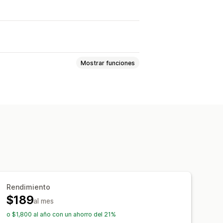
Mostrar funciones
es idiomas
ón de COD
Preguntas frecuentes
puestas rápidas
Revisar solicitudes
ruzada
Venta adicional
Encuestas
Rendimiento
$189
al mes
ana del chat
Horario de apertura
o $1,800 al año con un ahorro del 21%
 chat
Etiquetas