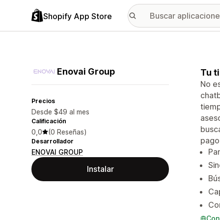
Shopify App Store
Enovai Group
Tu t
No es
chatb
Precios
tiemp
Desde $49 al mes
aseso
Calificación
busca
0,0
(0 Reseñas)
pago.
Desarrollador
Pan
ENOVAI GROUP
Sin
Instalar
Bú
Cap
Con
Con