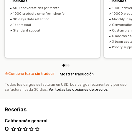
Funciones
Funciones
Venta adicional
Encuestas
500 conversations per month
1000 conver
Personalización
1000 products sync from shopify
10000 produ
30 days data retention
Monthly insi
Color y fuente
Emojis y stickers
Ventana del chat
1 team seat
Conversatio
Horario de apertura
Mensajes de bienvenida
Standard support
Custom bran
Botones del chat
Etiquetas
Asignación del chat
6 months da
3 team seat
Avatar del agente
Priority supp
Contiene texto sin traducir
Mostrar traducción
Todos los cargos se facturan en USD. Los cargos recurrentes y por uso
se facturan cada 30 días.
Ver todas las opciones de precios
Reseñas
Calificación general
0