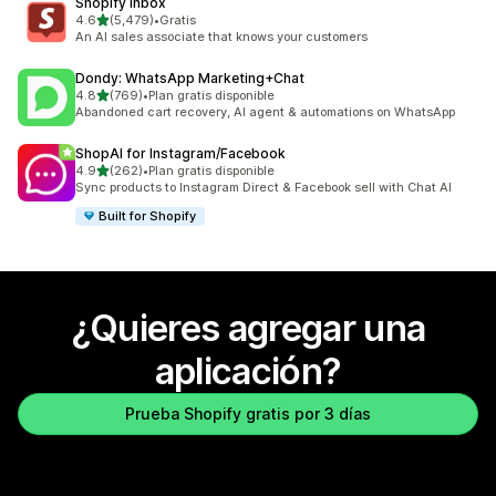
Shopify Inbox
de 5 estrellas
4.6
(5,479)
•
Gratis
5479 reseñas en total
An AI sales associate that knows your customers
Dondy: WhatsApp Marketing+Chat
de 5 estrellas
4.8
(769)
•
Plan gratis disponible
769 reseñas en total
Abandoned cart recovery, AI agent & automations on WhatsApp
ShopAI for Instagram/Facebook
de 5 estrellas
4.9
(262)
•
Plan gratis disponible
262 reseñas en total
Sync products to Instagram Direct & Facebook sell with Chat AI
Built for Shopify
¿Quieres agregar una
aplicación?
Prueba Shopify gratis por 3 días