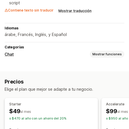
script
Contiene texto sin traducir
Mostrar traducción
Idiomas
árabe, Francés, Inglés, y Español
Categorías
Chat
Mostrar funciones
Mensajería en tiempo real
Chatbots de IA
Chat en vivo
Múltiples idiomas
Precios
Información útil de los clientes
Elige el plan que mejor se adapte a tu negocio.
Respuestas automatizadas
Recuperación de carritos
Verificación de COD
Starter
Accelerate
Preguntas frecuentes
Recomendaciones de productos
$49
$99
al mes
al mes
Respuestas rápidas
Revisar solicitudes
o $470 al año con un ahorro del 20%
o $950 al año
Actualizaciones de pedidos
Venta cruzada