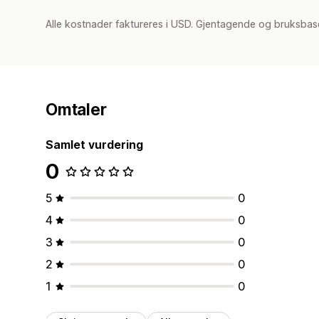
Alle kostnader faktureres i USD. Gjentagende og bruksbas
Omtaler
Samlet vurdering
0
5
0
4
0
3
0
2
0
1
0