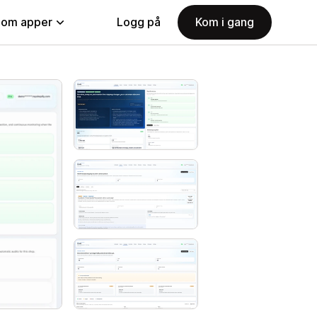
nom apper
Logg på
Kom i gang