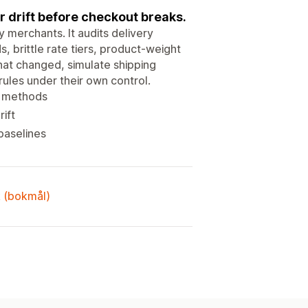
 drift before checkout breaks.
y merchants. It audits delivery
 brittle rate tiers, product-weight
at changed, simulate shipping
rules under their own control.
nd methods
ift
baselines
k (bokmål)