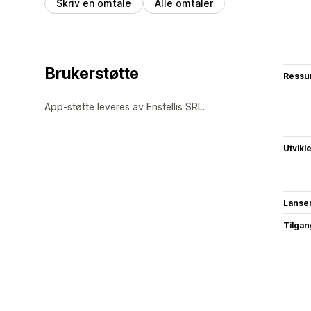
Skriv en omtale
Alle omtaler
Brukerstøtte
Ressu
App-støtte leveres av Enstellis SRL.
Utvikl
Lanse
Tilgang