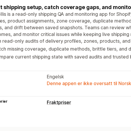
t shipping setup, catch coverage gaps, and monitor
llis is a read-only shipping QA and monitoring app for Shopif
les, product assignments, zone coverage, duplicate methods,
s, and drift between saved snapshots. Teams can review wh
mes, and monitor critical issues while keeping live shipping 
 read-only audits of delivery profiles, zones, products, a
ch missing coverage, duplicate methods, brittle tiers, and dr
pare current shipping state with saved audits and trusted 
Engelsk
Denne appen er ikke oversatt til Nors
rier
Fraktpriser