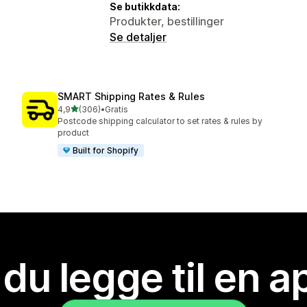
Se butikkdata:
Produkter, bestillinger
Se detaljer
SMART Shipping Rates & Rules
av 5 stjerner
4,9
(306)
•
Gratis
Totalt 306 omtaler
Postcode shipping calculator to set rates & rules by
product
Built for Shopify
 du legge til en 