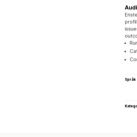
Audi
Enste
profi
issue
outco
Run
Cat
Com
Språk
Katego