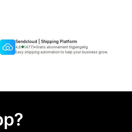
Sendcloud | Shipping Platform
av 5 stjerner
4,6
(477)
•
Gratis abonnement tilgjengelig
Totalt 477 omtaler
Easy shipping automation to help your business grow.
app?