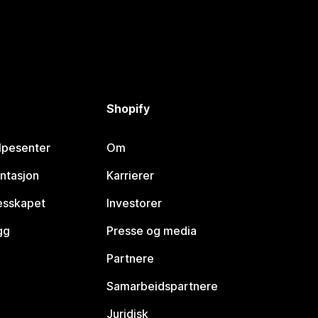
Shopify
lpesenter
Om
ntasjon
Karrierer
lesskapet
Investorer
gg
Presse og media
Partnere
Samarbeidspartnere
Juridisk