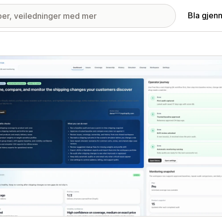
Bla gjen
ri med fremhevede bilder