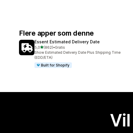
Flere apper som denne
Essent Estimated Delivery Date
av 5 stjerner
5,0
(862)
•
Gratis
Totalt 862 omtaler
Show Estimated Delivery Date Plus Shipping Time
(EDD/ETA)
Built for Shopify
Vil