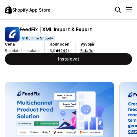
Shopify App Store
FeedFix | XML Import & Export
Built for Shopify
Cena
Hodnocení
Vývojář
Bezplatná instalace
5,0
(244)
Entafix
Instalovat