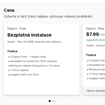
Automatická aktualizace
Synchronizace skladových zásob
Místní skladové zásoby
Lokalizované kanály
Více měn
Cena
Synchronizace cen
Synchronizace produktů
Více jazyků
Synchronizace variant
Vyberte si tarif, který nejlépe vyhovuje vašemu podnikání.
Synchronizace v reálném čase
Naplánovaná synchronizace
Správa kanálů
Migrace dat
Synchronizace produktů
Naplánovaná synchronizace
Export - Free
Export - Plus
Hromadný export
Hromadný import
Naplánovaný export
Výběr produktů
Kanály specifické pro cíle
$7.99
Bezplatná instalace
/ mě
Naplánovaný import
Podpora velkých souborů
Optimalizace kanálů
Více formátů
nebo $79.90/ro
Import - Plus 24.99$ | Also Bundle Options
Hromadné aktualizace
Kolekce
Metapole
Import - Adva
Funkce
Funkce
1 Export Feed - 1 Import Feed
5 Export Fee
Available for stores for <500 variants
Available fo
Minimum Update Frequency is 15 hours
Minimum Upd
1-Click Update
1-Click Upd
Support with Live Chat
Support with
7denní zkušeb