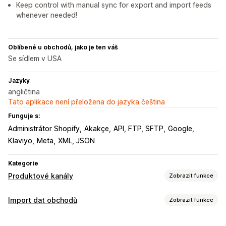
Keep control with manual sync for export and import feeds
whenever needed!
Oblíbené u obchodů, jako je ten váš
Se sídlem v USA
Jazyky
angličtina
Tato aplikace není přeložena do jazyka čeština
Funguje s:
Administrátor Shopify
Akakçe
API, FTP, SFTP
Google
Klaviyo
Meta
XML, JSON
Kategorie
Produktové kanály
Zobrazit funkce
Přizpůsobení kanálu
Import dat obchodů
Zobrazit funkce
Filtrování atributů
Mapování atributů
Metapole
Synchronizace dat
Vlastní vzorce
Vlastní štítky
Vlastní pravidla