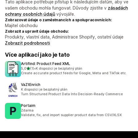
Tato aplikace potřebuje přístup k následujícím datům, aby ve
vašem obchodu mohla fungovat. Důvody zjistíte v
zásadách
ochrany osobních údajů
vývojáře.
Zobrazovat údaje o zaměstnancích a spolupracovnících:
Majitel obchodu
Zobrazit a upravit údaje obchodu:
Produkty, vlastní data, Administrace Shopify, ostatní údaje
Zobrazit podrobnosti
Více aplikací jako je tato
Artifind: Product Feed XML
z 5 hvězd
5,0
(1)
•
K dispozici je bezplatný plán
Celkový počet recenzí: 1
Create accurate product feeds for Google, Meta and TikTok etc.
VaZtEnrich
K dispozici je bezplatný plán
Turn Structured Product Data Into Decision-Ready Commerce
Portaim
Zdarma
Validate, fix, and import supplier product data from CSV/XLSX