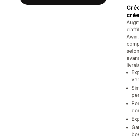
Crée
crée
Augme
d’aff
Awin,
compl
selon
avanc
livra
Exp
ven
Sim
per
Per
do
Exp
Gar
bes