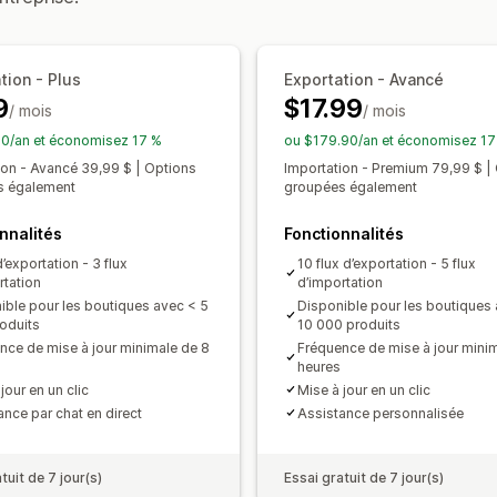
Exportation groupée
Importation gr
Sélection de produit
Flux par cibles 
Importation programmée
Prise en ch
Multi-format
Mises à jour groupées
Collections
C
tion - Plus
Exportation - Avancé
9
$17.99
/ mois
/ mois
0/an et économisez 17 %
ou $179.90/an et économisez 17
ion - Avancé 39,99 $ | Options
Importation - Premium 79,99 $ |
s également
groupées également
nnalités
Fonctionnalités
d’exportation - 3 flux
10 flux d’exportation - 5 flux
rtation
d’importation
ible pour les boutiques avec < 5
Disponible pour les boutiques
oduits
10 000 produits
nce de mise à jour minimale de 8
Fréquence de mise à jour mini
heures
jour en un clic
Mise à jour en un clic
ance par chat en direct
Assistance personnalisée
tuit de 7 jour(s)
Essai gratuit de 7 jour(s)