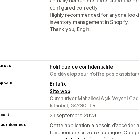
actually helped me understand the p
configured correctly.
Highly recommended for anyone looki
inventory management in Shopify.
Thank you, Engin!
urces
Politique de confidentialité
Ce développeur n’offre pas d’assistanc
oppeur
Entafix
Site web
Cumhuriyet Mahallesi Aşık Veysel Cad
İstanbul, 34290, TR
ment
21 septembre 2023
 aux données
Cette application a besoin d’accéder
fonctionner sur votre boutique. Compr