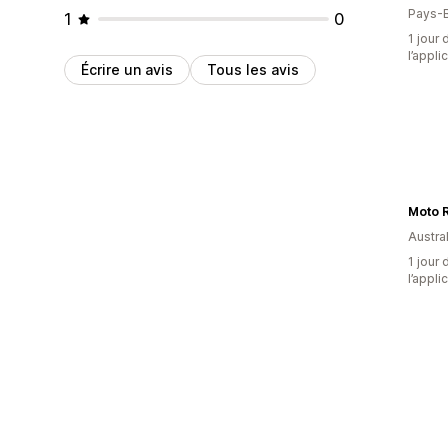
Pays-
1
0
1 jour 
l’appli
Écrire un avis
Tous les avis
Moto 
Austral
1 jour 
l’appli