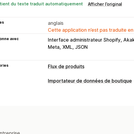
tient du texte traduit automatiquement
Afficher l’original
es
anglais
Cette application n’est pas traduite en
ionne avec
Interface administrateur Shopify
Aka
Meta
XML, JSON
ories
Flux de produits
Personnalisation du flux
Importateur de données de boutique
Filtrage des attributs
Cartographie de
Synchronisation des données
Formules personnalisées
Étiquettes 
Mise à jour automatique
Synchronisat
Règles personnalisées
Stock local
F
Synchronisation des prix
Synchronisa
Multilingue
Synchronisation des vari
Synchronisation en temps réel
Synch
Gestion des flux
Migration de données
ntreprise.
Synchronisation des produits
Synchr