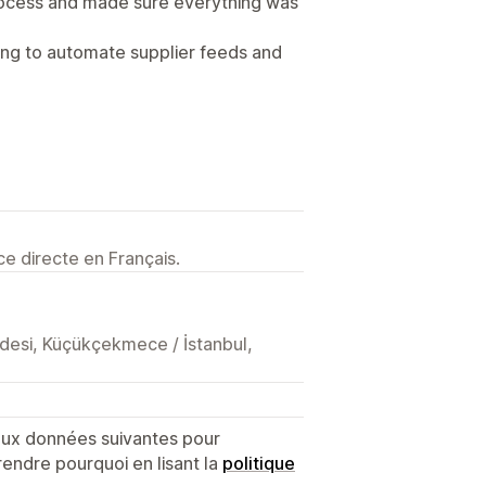
rocess and made sure everything was
ng to automate supplier feeds and
e directe en Français.
desi, Küçükçekmece / İstanbul,
 aux données suivantes pour
endre pourquoi en lisant la
politique