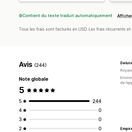
Contient du texte traduit automatiquement
Afficher
Tous les frais sont facturés en USD. Les frais récurrents et 
Avis
Delun
(244)
Royau
Environ
Note globale
de l’ap
5
5
244
4
0
3
0
2
0
Empire