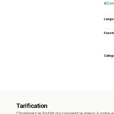
Con
Langu
Fonct
Catég
Tarification
Choisissez le forfait qui convient le mieux à votre e