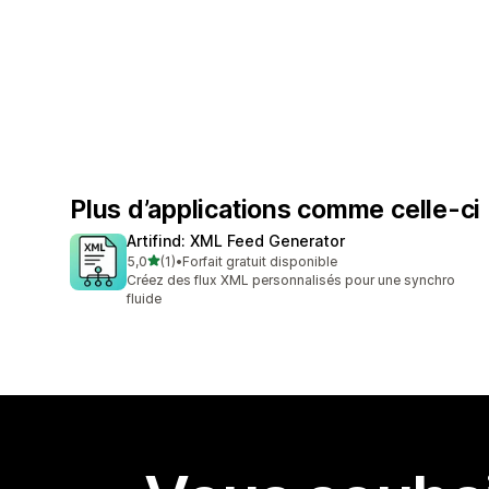
Plus d’applications comme celle-ci
Artifind: XML Feed Generator
étoile(s) sur 5
5,0
(1)
•
Forfait gratuit disponible
1 avis au total
Créez des flux XML personnalisés pour une synchro
fluide