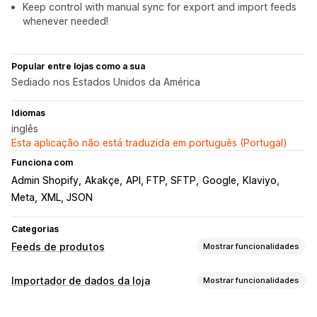
Keep control with manual sync for export and import feeds
whenever needed!
Popular entre lojas como a sua
Sediado nos Estados Unidos da América
Idiomas
inglês
Esta aplicação não está traduzida em português (Portugal)
Funciona com
Admin Shopify
Akakçe
API, FTP, SFTP
Google
Klaviyo
Meta
XML, JSON
Categorias
Feeds de produtos
Mostrar funcionalidades
Personalização de feeds
Importador de dados da loja
Mostrar funcionalidades
Filtragem de atributos
Mapeamento de atributos
Sincronização de dados
Metacampos
Fórmulas personalizadas