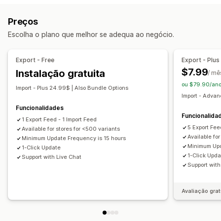
Faça atualizações automáticas
Etiquetas personalizadas
Regras personalizadas
Preços
Sincronização de inventário
Sincronização de preços
Inventário local
Feeds localizados
Várias moedas
Escolha o plano que melhor se adequa ao negócio.
Sincronização de produtos
Sincronização em tempo real
Multilingue
Sincronização de variantes
Sincronização programada
Gestão de feeds
Export - Free
Export - Plus
Migração de dados
Sincronização de produtos
Sincronização programada
$7.99
Instalação gratuita
/ mê
Exportação em lote
Importação em lote
Seleção de produtos
ou $79.90/ano
Import - Plus 24.99$ | Also Bundle Options
Exportação programada
Importação programada
Feeds para direcionamentos específicos
Import - Adva
Assistência a ficheiros grandes
Atualizações em lote
Otimização de feeds
Vários formatos
Funcionalidades
Funcionalida
Coleções
Metacampos
1 Export Feed - 1 Import Feed
5 Export Fee
Available for stores for <500 variants
Available fo
Minimum Update Frequency is 15 hours
Minimum Upd
1-Click Update
1-Click Upd
Support with Live Chat
Support with
Avaliação grat