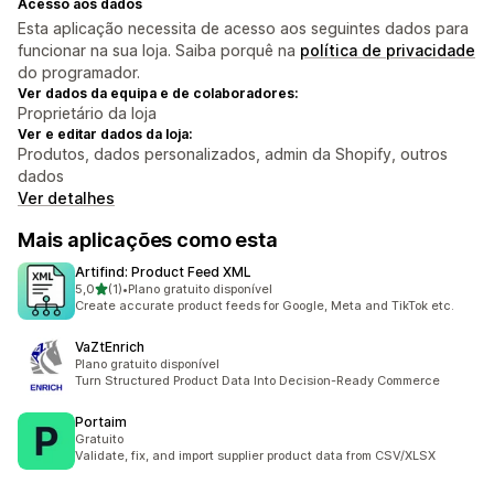
Acesso aos dados
Esta aplicação necessita de acesso aos seguintes dados para
funcionar na sua loja. Saiba porquê na
política de privacidade
do programador.
Ver dados da equipa e de colaboradores:
Proprietário da loja
Ver e editar dados da loja:
Produtos, dados personalizados, admin da Shopify, outros
dados
Ver detalhes
Mais aplicações como esta
Artifind: Product Feed XML
de 5 estrelas
5,0
(1)
•
Plano gratuito disponível
1 total de avaliações
Create accurate product feeds for Google, Meta and TikTok etc.
VaZtEnrich
Plano gratuito disponível
Turn Structured Product Data Into Decision-Ready Commerce
Portaim
Gratuito
Validate, fix, and import supplier product data from CSV/XLSX