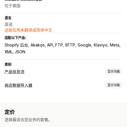
位于美国
语言
英语
这款应用未翻译成简体中文
适配以下产品：
Shopify 后台
Akakçe
API, FTP, SFTP
Google
Klaviyo
Meta
XML, JSON
类别
产品信息流
显示功能
数据源自定义
商店数据导入器
显示功能
属性筛选
属性映射
元字段
自定义格式
自定义标签
自定义规则
数据同步
本地库存
本地化数据源
多币种
多语言
多属性同步
自动更新
库存同步
价格同步
产品同步
实时同步
预定同步
数据源管理
定价
数据迁移
产品同步
预定同步
产品选择
特定目标数据源
数据源优化
选择最适合您业务的套餐。
批量导出
批量导入
预定导出
预定导入
大文件支持
批量更新
多个格式