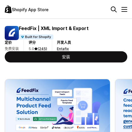
Shopify App Store
FeedFix | XML Import & Export
Built for Shopify
定价
评分
开发人员
免费安装
5.0
(245)
Entafix
安装