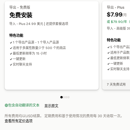
产品系列
元字段
导出 - 免费版
导出 - Plus
$7.99
免费安装
/月
或 $79.90/年
导入 - Plus 24.99 美元 | 还提供套餐选项
导入 - 高级版 3
特色功能
特色功能
1 个导出产品源 - 1 个导入产品源
5 个导出产品
适用于多属性数量少于 500 个的商店
适用于产品数量
最低更新频率为 15 小时
最低更新频率为
一键更新
一键更新
实时聊天支持
实时聊天支持
7 天免费试用
包含自动翻译的文本
显示原文
所有费用均以USD结算。 定期费用和基于使用情况的费用每 30 天收取一次。
查看所有定价选项