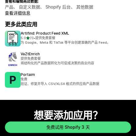
查看和编辑商店数据:
产品、 自定义数据、 Shopify 后台、 其他数据
查看详细信息
更多此类应用
Artifind: Product Feed XML
星（满分 5 星）
5.0
(1)
•
提供免费套餐
总共 1 条评论
为 Google、Meta 和 TikTok 等平台创建准确的产品 Feed。
VaZtEnrich
提供免费套餐
将结构化的产品数据转化为可促成决策的商业内容
Portaim
免费
验证、修复并导入 CSV/XLSX 格式的供应商产品数据
想要添加应用？
免费试用 Shopify 3 天