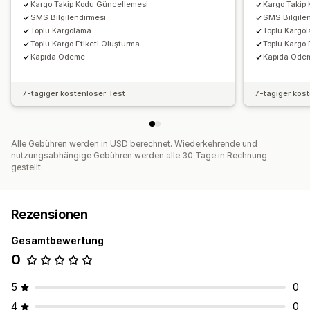
Kargo Takip Kodu Güncellemesi
Kargo Takip
SMS Bilgilendirmesi
SMS Bilgile
Toplu Kargolama
Toplu Kargo
Toplu Kargo Etiketi Oluşturma
Toplu Kargo 
Kapıda Ödeme
Kapıda Öde
7-tägiger kostenloser Test
7-tägiger kos
Alle Gebühren werden in USD berechnet. Wiederkehrende und
nutzungsabhängige Gebühren werden alle 30 Tage in Rechnung
gestellt.
Rezensionen
Gesamtbewertung
0
5
0
4
0