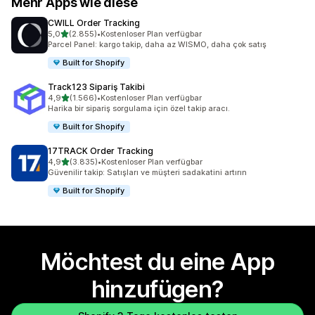
Mehr Apps wie diese
CWILL Order Tracking
von 5 Sternen
5,0
(2.855)
•
Kostenloser Plan verfügbar
2855 Rezensionen insgesamt
Parcel Panel: kargo takip, daha az WISMO, daha çok satış
Built for Shopify
Track123 Sipariş Takibi
von 5 Sternen
4,9
(1.566)
•
Kostenloser Plan verfügbar
1566 Rezensionen insgesamt
Harika bir sipariş sorgulama için özel takip aracı.
Built for Shopify
17TRACK Order Tracking
von 5 Sternen
4,9
(3.835)
•
Kostenloser Plan verfügbar
3835 Rezensionen insgesamt
Güvenilir takip: Satışları ve müşteri sadakatini artırın
Built for Shopify
Möchtest du eine App
hinzufügen?