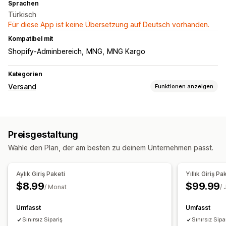
Sprachen
Türkisch
Für diese App ist keine Übersetzung auf Deutsch vorhanden.
Kompatibel mit
Shopify-Adminbereich
MNG
MNG Kargo
Kategorien
Versand
Funktionen anzeigen
Etiketten und Verpackung
Etiketterstellung
Etikettanpassung
Seriendruck
Preisgestaltung
Lieferscheine
Verpackung
Scannen per Barcode
Wähle den Plan, der am besten zu deinem Unternehmen passt.
Kommissionierlisten
Versandregeln
Bestellsynchronisierung
Versanddienstleisterauswahl
Aylık Giriş Paketi
Yıllık Giriş Pa
Verwaltung von Lieferungen
$8.99
$99.99
/ Monat
/ 
Bestellsynchronisierung
Tracking in Echtzeit
Tracking-Seite mit Branding
E-Mail-Benachrichtigungen
Umfasst
Umfasst
Bestellupdates
Sınırsız Sipariş
Sınırsız Sipa