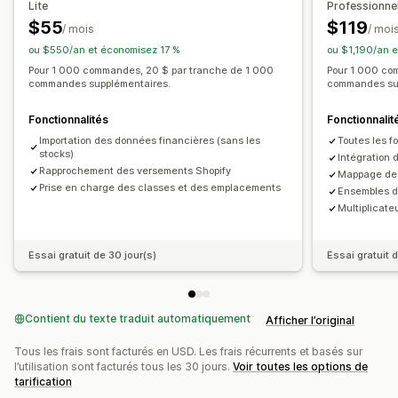
Lite
Professionne
Devises multiples
Multicanal
$55
$119
/ mois
/ moi
ou $550/an et économisez 17 %
ou $1,190/an 
Synchronisation automatique des données
Pour 1 000 commandes, 20 $ par tranche de 1 000
Pour 1 000 co
Détails des commandes
Transactions
Versements
commandes supplémentaires.
commandes su
Stock et produit
Fonctionnalités
Fonctionnalit
Synchronisation des stocks en temps réel
Importation des données financières (sans les
Toutes les fo
Rapprochement bancaire
stocks)
Intégration 
Importation de l’historique des données
Rapprochement des versements Shopify
Mappage des 
Prise en charge des classes et des emplacements
Ensembles de
Multiplicat
Essai gratuit de 30 jour(s)
Essai gratuit 
Contient du texte traduit automatiquement
Afficher l’original
Tous les frais sont facturés en USD. Les frais récurrents et basés sur
l’utilisation sont facturés tous les 30 jours.
Voir toutes les options de
tarification