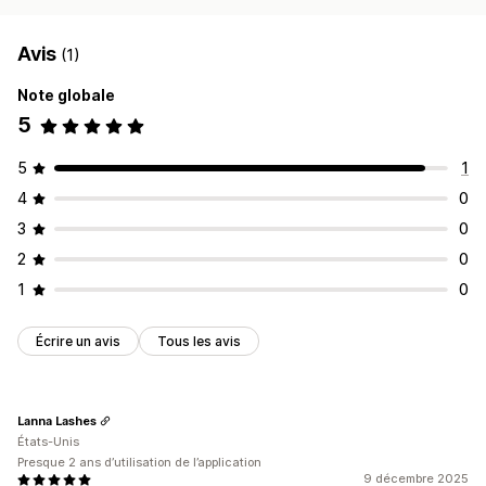
Avis
(1)
Note globale
5
5
1
4
0
3
0
2
0
1
0
Écrire un avis
Tous les avis
Lanna Lashes
États-Unis
Presque 2 ans d’utilisation de l’application
9 décembre 2025