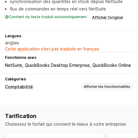
synchronisation des quantités en stock depuis NetSuite
flux de commandes en temps réel vers NetSuite
Contient du texte traduit automatiquement
Afficher l’original
Langues
anglais
Cette application n’est pas traduite en français
Fonctionne avec
NetSuite
QuickBooks Desktop Enterprise
QuickBooks Online
Catégories
Comptabilité
Afficher les fonctionnalités
Rapports financiers
Revenu et solde
Ventes et remboursements
Tarification
Suivi des dépenses
Suivi du CMV
Choisissez le forfait qui convient le mieux à votre entreprise.
Opérations financières
Comptes débiteurs
Mises à jour des stocks