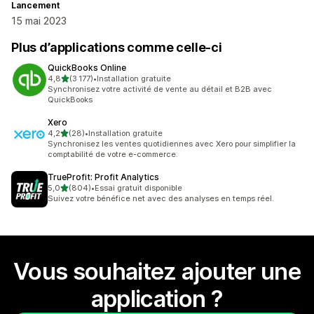
Lancement
15 mai 2023
Plus d’applications comme celle-ci
QuickBooks Online
étoile(s) sur 5
4,8
(3 177)
•
Installation gratuite
3177 avis au total
Synchronisez votre activité de vente au détail et B2B avec
QuickBooks
Xero
étoile(s) sur 5
4,2
(28)
•
Installation gratuite
28 avis au total
Synchronisez les ventes quotidiennes avec Xero pour simplifier la
comptabilité de votre e-commerce.
TrueProfit: Profit Analytics
étoile(s) sur 5
5,0
(804)
•
Essai gratuit disponible
804 avis au total
Suivez votre bénéfice net avec des analyses en temps réel.
Vous souhaitez ajouter une
application ?