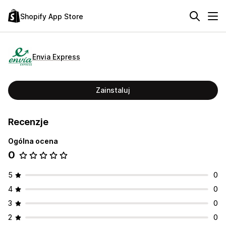
Shopify App Store
Envia Express
Zainstaluj
Recenzje
Ogólna ocena
0
5
0
4
0
3
0
2
0