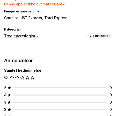
Denne app er ikke oversat til Dansk
Fungerer sammen med
Correios
J&T Express
Total Express
Kategorier
Tredjepartslogistik
Vis funktioner
Ordrestyring
Klargøring
Videresendelse af ordrer
Fragtlabels
Anmeldelser
Leveringspriser
Sporingsside
Sporingslinks
Samlet bedømmelse
Lagerstyring
0
Automatisk synkronisering
5
0
4
0
3
0
2
0