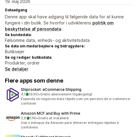
19. maj 2026
Dataadgang
Denne app skal have adgang til følgende data for at kunne
fungere i din butik. Se hvorfor i udviklerens
politik om
beskyttelse af persondata
.
Se kundedata:
Følsomme data, enheds- og aktivitetsdata
Se data om medarbejdere og bidragydere:
Butiksejer
Se og rediger butiksdata:
Produkter, ordrer
Se detaljer
Flere apps som denne
Shiprocket: eCommerce Shipping
ud af 5 stjerner
4,1
(630)
•
Gratis abonnement tilgængeligt
630 anmeldelser i alt
Expanda os negócios mais rápido com um parceiro de e-commerce
confiável
Amazon MCF and Buy with Prime
ud af 5 stjerner
3,6
(74)
•
Gratis at installere
74 anmeldelser i alt
Use o estoque da Amazon para oferecer entregas rápidas e
confiáveis