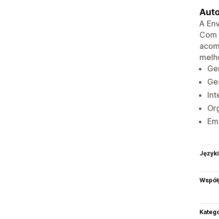
Auto
A Env
Com o
acomp
melho
Ger
Ge
Int
Or
Emi
Języki
Współ
Katego