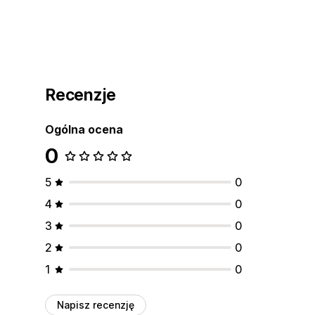
Recenzje
Ogólna ocena
0
5
0
4
0
3
0
2
0
1
0
Napisz recenzję