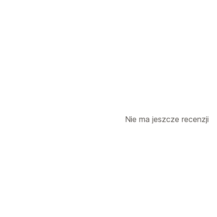
Zarządzanie zamówieniami
Realizacja
Trasy zamówień
Etykiet
Strona śledzenia
Linki do śledzenia
Zarządzanie zapasami
Automatyczna synchronizacja
Nie ma jeszcze recenzji