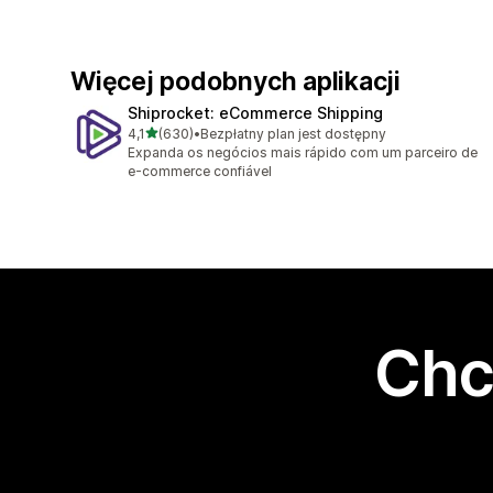
Więcej podobnych aplikacji
Shiprocket: eCommerce Shipping
na 5 gwiazdek
4,1
(630)
•
Bezpłatny plan jest dostępny
Łączna liczba recenzji: 630
Expanda os negócios mais rápido com um parceiro de
e-commerce confiável
Chc