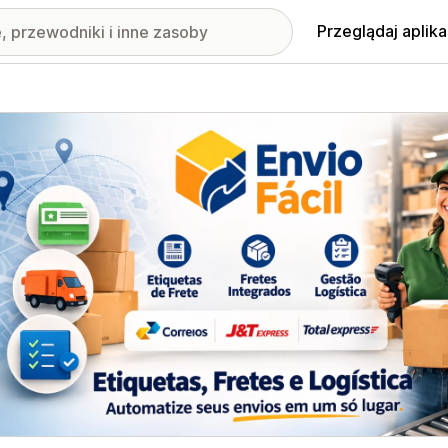
Przeglądaj aplika
nione obrazy w galerii