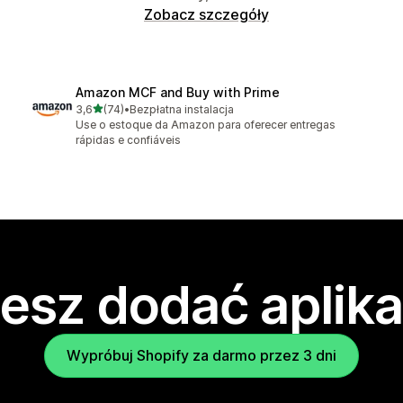
Zobacz szczegóły
Amazon MCF and Buy with Prime
na 5 gwiazdek
3,6
(74)
•
Bezpłatna instalacja
Łączna liczba recenzji: 74
Use o estoque da Amazon para oferecer entregas
rápidas e confiáveis
esz dodać aplika
Wypróbuj Shopify za darmo przez 3 dni