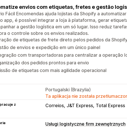
matize envios com etiquetas, fretes e gestão logís
io Fácil Encomendas ajuda lojistas da Shopify a automatiza
 app, é possível integrar a loja à plataforma, gerar etiquet
anhar a gestão logística em um só lugar. Isso reduz tarefas 
ra o controle sobre os envios realizados.
ação de etiquetas de frete direto pelos pedidos da Shopif
stão de envios e expedição em um único painel
egração com transportadoras para centralizar a operação lo
ganização dos pedidos prontos para envio
ssão de etiquetas com mais agilidade operacional
Portugalski (Brazylia)
Ta aplikacja nie została przetłumaczon
pracuje z
Correios
J&T Express
Total Express
rie
Usługi logistyczne firm zewnętrznych