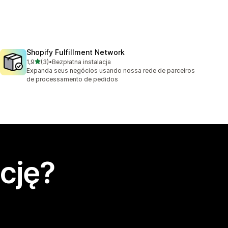
Shopify Fulfillment Network
na 5 gwiazdek
1,9
(3)
•
Bezpłatna instalacja
Łączna liczba recenzji: 3
Expanda seus negócios usando nossa rede de parceiros
de processamento de pedidos
cję?