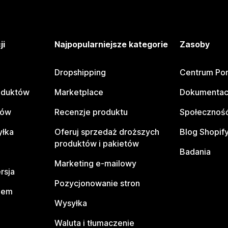
ji
Najpopularniejsze kategorie
Zasoby
Dropshipping
Centrum Po
oduktów
Marketplace
Dokumentac
tów
Recenzje produktu
Społeczność
yłka
Oferuj sprzedaż droższych
Blog Shopif
produktów i pakietów
Badania
Marketing e-mailowy
rsja
Pozycjonowanie stron
pem
Wysyłka
Waluta i tłumaczenie